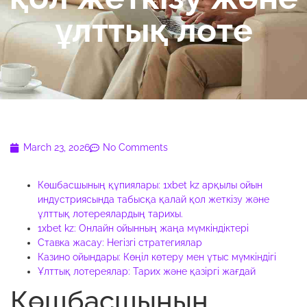
ұлттық лоте
March 23, 2026
No Comments
Көшбасшының құпиялары: 1xbet kz арқылы ойын
индустриясында табысқа қалай қол жеткізу және
ұлттық лотереялардың тарихы.
1xbet kz: Онлайн ойынның жаңа мүмкіндіктері
Ставка жасау: Негізгі стратегиялар
Казино ойындары: Көңіл көтеру мен ұтыс мүмкіндігі
Ұлттық лотереялар: Тарих және қазіргі жағдай
Көшбасшының