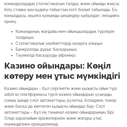
командалардың статистикасын талдау және ойынды жақсы
білу ставка жасаудағы табыстың кілті болып табылады. Ең
маңыздысы, ақылға қонымды шешімдер қабылдап, эмоцияға
ермеу.
Команданың жағдайы мен ойыншылардың түрлерін
талдаңыз.
Статистикалық мәліметтерді назарға алыңыз.
Банкроллды дұрыс басқарыңыз.
Тәуекелді басқаруды үйреніңіз.
Казино ойындары: Көңіл
көтеру мен ұтыс мүмкіндігі
Казино ойындары – бұл сергінетін және қызықты ойын түрі.
1xbet kz платформасы түрлі казино ойындарын ұсынады,
соның ішінде слот автоматтары, рулетка, блэкджек, покер
және басқа да көптеген қызықты ойындар бар. Слот
автоматтары – бұл ең танымал казино ойындарының бірі.
Олар қарапайым ережелермен және жоғары ұтыс
мүмкіндігімен ерекшеленеді.