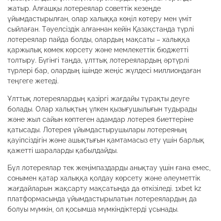
жатыр. Алғашқы лотереялар советтік кезеңде
ұйымдастырылған, олар халыққа көңіл көтеру мен үміт
сыйлаған. Тәуелсіздік алғаннан кейін Қазақстанда түрлі
лотереялар пайда болды, олардың мақсаты – халыққа
қаржылық көмек көрсету және мемлекеттік бюджетті
толтыру. Бүгінгі таңда, ұлттық лотереялардың әртүрлі
түрлері бар, олардың ішінде жеңіс жүлдесі миллиондаған
теңгеге жетеді.
Ұлттық лотереялардың қазіргі жағдайы тұрақты деуге
болады. Олар халықтың үлкен қызығушылығын тудырады
және жыл сайын көптеген адамдар лотерея биеттеріне
қатысады. Лотерея ұйымдастырушылары лотереяның
қауіпсіздігін және ашықтығын қамтамасыз ету үшін барлық
қажетті шараларды қабылдайды.
Бұл лотереялар тек жеңімпаздарды анықтау үшін ғана емес,
сонымен қатар халыққа қолдау көрсету және әлеуметтік
жағдайларын жақсарту мақсатында да өткізіледі. 1xbet kz
платформасында ұйымдастырылатын лотереялардың да
болуы мүмкін, ол қосымша мүмкіндіктерді ұсынады.