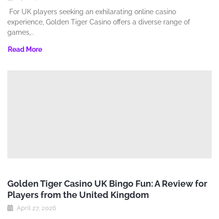
For UK players seeking an exhilarating online casino
experience‚ Golden Tiger Casino offers a diverse range of
games‚..
Read More
Golden Tiger Casino UK Bingo Fun: A Review for
Players from the United Kingdom
April 27, 2026