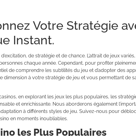
ionnez Votre Stratégie a
 Instant.
citation, de stratégie et de chance. L’attrait de jeux variés,
e personnes chaque année. Cependant, pour profiter pleineme
tiel de comprendre les subtilités du jeu et d’adopter des ap
le dimension à votre stratégie de jeu et vous permettant de 
inos, en explorant les jeux les plus populaires, les stratégi
nsable et enrichissante. Nous aborderons également l’import
’adaptation à différents styles de jeu. Suivez-nous pour déblo
casino en moments inoubliables.
no les Plus Populaires