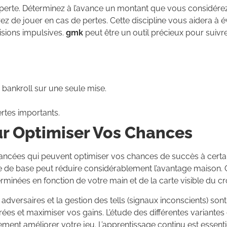
 de perte. Déterminez à l’avance un montant que vous considé
 de jouer en cas de pertes. Cette discipline vous aidera à é
cisions impulsives.
gmk
peut être un outil précieux pour suivr
 bankroll sur une seule mise.
rtes importants.
ur Optimiser Vos Chances
 avancées qui peuvent optimiser vos chances de succès à certa
égie de base peut réduire considérablement l’avantage maison. 
minées en fonction de votre main et de la carte visible du cr
adversaires et la gestion des tells (signaux inconscients) son
es et maximiser vos gains. L’étude des différentes variantes
ement améliorer votre jeu. L’apprentissage continu est essent