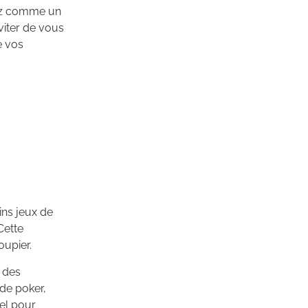
rez comme un
viter de vous
e vos
ins jeux de
Cette
oupier.
t des
 de poker,
iel pour