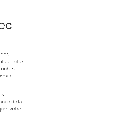
vec
 des
nt de cette
proches
savourer
es
ance de la
quer votre