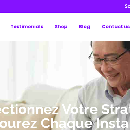
So
Testimonials
Shop
Blog
Contact us
ectionnez Votre Str
ourez Chaque Insta