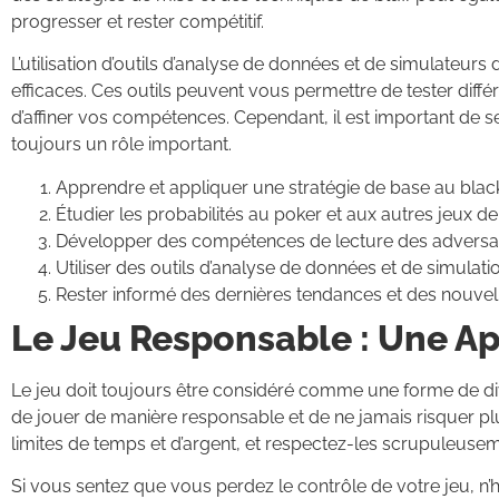
progresser et rester compétitif.
L’utilisation d’outils d’analyse de données et de simulateur
efficaces. Ces outils peuvent vous permettre de tester différe
d’affiner vos compétences. Cependant, il est important de s
toujours un rôle important.
Apprendre et appliquer une stratégie de base au blac
Étudier les probabilités au poker et aux autres jeux de
Développer des compétences de lecture des adversai
Utiliser des outils d’analyse de données et de simulati
Rester informé des dernières tendances et des nouvell
Le Jeu Responsable : Une Ap
Le jeu doit toujours être considéré comme une forme de di
de jouer de manière responsable et de ne jamais risquer 
limites de temps et d’argent, et respectez-les scrupuleusem
Si vous sentez que vous perdez le contrôle de votre jeu, n