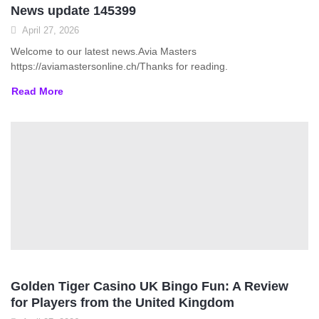
News update 145399
April 27, 2026
Welcome to our latest news.Avia Masters
https://aviamastersonline.ch/Thanks for reading.
Read More
Golden Tiger Casino UK Bingo Fun: A Review
for Players from the United Kingdom