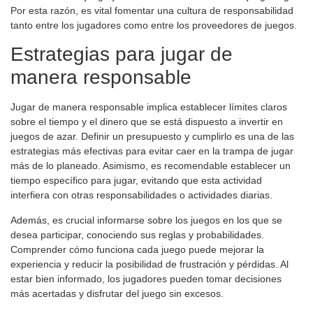
Por esta razón, es vital fomentar una cultura de responsabilidad
tanto entre los jugadores como entre los proveedores de juegos.
Estrategias para jugar de
manera responsable
Jugar de manera responsable implica establecer límites claros
sobre el tiempo y el dinero que se está dispuesto a invertir en
juegos de azar. Definir un presupuesto y cumplirlo es una de las
estrategias más efectivas para evitar caer en la trampa de jugar
más de lo planeado. Asimismo, es recomendable establecer un
tiempo específico para jugar, evitando que esta actividad
interfiera con otras responsabilidades o actividades diarias.
Además, es crucial informarse sobre los juegos en los que se
desea participar, conociendo sus reglas y probabilidades.
Comprender cómo funciona cada juego puede mejorar la
experiencia y reducir la posibilidad de frustración y pérdidas. Al
estar bien informado, los jugadores pueden tomar decisiones
más acertadas y disfrutar del juego sin excesos.