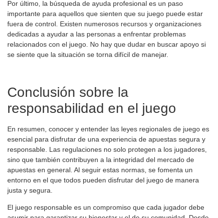
Por último, la búsqueda de ayuda profesional es un paso
importante para aquellos que sienten que su juego puede estar
fuera de control. Existen numerosos recursos y organizaciones
dedicadas a ayudar a las personas a enfrentar problemas
relacionados con el juego. No hay que dudar en buscar apoyo si
se siente que la situación se torna difícil de manejar.
Conclusión sobre la
responsabilidad en el juego
En resumen, conocer y entender las leyes regionales de juego es
esencial para disfrutar de una experiencia de apuestas segura y
responsable. Las regulaciones no solo protegen a los jugadores,
sino que también contribuyen a la integridad del mercado de
apuestas en general. Al seguir estas normas, se fomenta un
entorno en el que todos pueden disfrutar del juego de manera
justa y segura.
El juego responsable es un compromiso que cada jugador debe
asumir para garantizar su bienestar y el de su comunidad. Desde