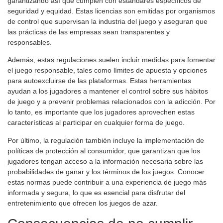
garantizando así que cumplen con estándares específicos de
seguridad y equidad. Estas licencias son emitidas por organismos
de control que supervisan la industria del juego y aseguran que
las prácticas de las empresas sean transparentes y
responsables.
Además, estas regulaciones suelen incluir medidas para fomentar
el juego responsable, tales como límites de apuesta y opciones
para autoexcluirse de las plataformas. Estas herramientas
ayudan a los jugadores a mantener el control sobre sus hábitos
de juego y a prevenir problemas relacionados con la adicción. Por
lo tanto, es importante que los jugadores aprovechen estas
características al participar en cualquier forma de juego.
Por último, la regulación también incluye la implementación de
políticas de protección al consumidor, que garantizan que los
jugadores tengan acceso a la información necesaria sobre las
probabilidades de ganar y los términos de los juegos. Conocer
estas normas puede contribuir a una experiencia de juego más
informada y segura, lo que es esencial para disfrutar del
entretenimiento que ofrecen los juegos de azar.