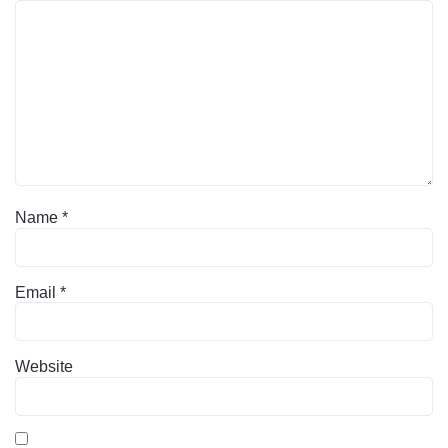
Name
*
Email
*
Website