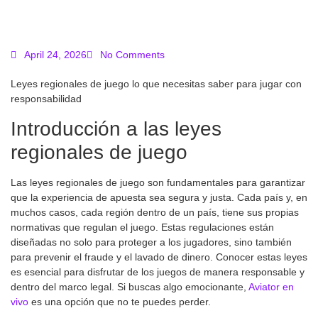
April 24, 2026
No Comments
Leyes regionales de juego lo que necesitas saber para jugar con
responsabilidad
Introducción a las leyes
regionales de juego
Las leyes regionales de juego son fundamentales para garantizar
que la experiencia de apuesta sea segura y justa. Cada país y, en
muchos casos, cada región dentro de un país, tiene sus propias
normativas que regulan el juego. Estas regulaciones están
diseñadas no solo para proteger a los jugadores, sino también
para prevenir el fraude y el lavado de dinero. Conocer estas leyes
es esencial para disfrutar de los juegos de manera responsable y
dentro del marco legal. Si buscas algo emocionante,
Aviator en
vivo
es una opción que no te puedes perder.