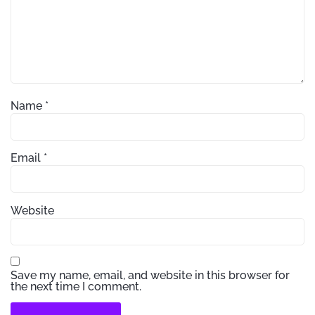
Name
*
Email
*
Website
Save my name, email, and website in this browser for
the next time I comment.