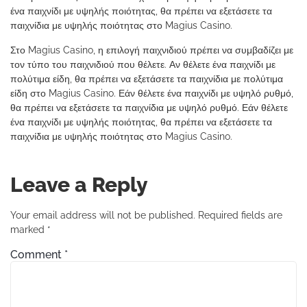
ένα παιχνίδι με υψηλής ποιότητας, θα πρέπει να εξετάσετε τα
παιχνίδια με υψηλής ποιότητας στο Magius Casino.
Στο Magius Casino, η επιλογή παιχνιδιού πρέπει να συμβαδίζει με
τον τύπο του παιχνιδιού που θέλετε. Αν θέλετε ένα παιχνίδι με
πολύτιμα είδη, θα πρέπει να εξετάσετε τα παιχνίδια με πολύτιμα
είδη στο Magius Casino. Εάν θέλετε ένα παιχνίδι με υψηλό ρυθμό,
θα πρέπει να εξετάσετε τα παιχνίδια με υψηλό ρυθμό. Εάν θέλετε
ένα παιχνίδι με υψηλής ποιότητας, θα πρέπει να εξετάσετε τα
παιχνίδια με υψηλής ποιότητας στο Magius Casino.
Leave a Reply
Your email address will not be published.
Required fields are
marked
*
Comment
*