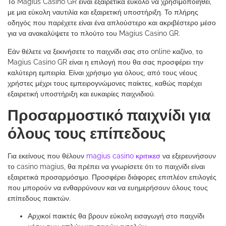
Το Magius Casino GR είναι εξαιρετικά εύκολο να χρησιμοποιηθεί,
με μια εύκολη ναυτιλία και εξαιρετική υποστήριξη. Το πλήρης
οδηγός που παρέχετε είναι ένα απλούστερο και ακριβέστερο μέσο
για να ανακαλύψετε το πλούτο του Magius Casino GR.
Εάν θέλετε να ξεκινήσετε το παιχνίδι σας στο online καζίνο, το
Magius Casino GR είναι η επιλογή που θα σας προσφέρει την
καλύτερη εμπειρία. Είναι χρήσιμο για όλους, από τους νέους
χρήστες μέχρι τους εμπειρογνώμονες παίκτες, καθώς παρέχει
εξαιρετική υποστήριξη και ευκαιρίες παιχνιδιού.
Προσαρμοστικό παιχνίδι για
όλους τους επίπεδους
Για εκείνους που θέλουν
magius casino κριτικεσ
να εξερευνήσουν
το casino magius, θα πρέπει να γνωρίσετε ότι το παιχνίδι είναι
εξαιρετικά προσαρμόσιμο. Προσφέρει διάφορες επιπλέον επιλογές
που μπορούν να ενθαρρύνουν και να ευημερήσουν όλους τους
επίπεδους παικτών.
Αρχικοί παικτές θα βρουν εύκολη εισαγωγή στο παιχνίδι