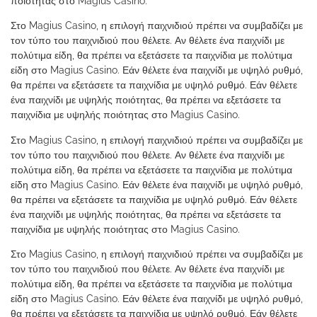
ποιότητας στο Magius Casino.
Στο Magius Casino, η επιλογή παιχνιδιού πρέπει να συμβαδίζει με
τον τύπο του παιχνιδιού που θέλετε. Αν θέλετε ένα παιχνίδι με
πολύτιμα είδη, θα πρέπει να εξετάσετε τα παιχνίδια με πολύτιμα
είδη στο Magius Casino. Εάν θέλετε ένα παιχνίδι με υψηλό ρυθμό,
θα πρέπει να εξετάσετε τα παιχνίδια με υψηλό ρυθμό. Εάν θέλετε
ένα παιχνίδι με υψηλής ποιότητας, θα πρέπει να εξετάσετε τα
παιχνίδια με υψηλής ποιότητας στο Magius Casino.
Στο Magius Casino, η επιλογή παιχνιδιού πρέπει να συμβαδίζει με
τον τύπο του παιχνιδιού που θέλετε. Αν θέλετε ένα παιχνίδι με
πολύτιμα είδη, θα πρέπει να εξετάσετε τα παιχνίδια με πολύτιμα
είδη στο Magius Casino. Εάν θέλετε ένα παιχνίδι με υψηλό ρυθμό,
θα πρέπει να εξετάσετε τα παιχνίδια με υψηλό ρυθμό. Εάν θέλετε
ένα παιχνίδι με υψηλής ποιότητας, θα πρέπει να εξετάσετε τα
παιχνίδια με υψηλής ποιότητας στο Magius Casino.
Στο Magius Casino, η επιλογή παιχνιδιού πρέπει να συμβαδίζει με
τον τύπο του παιχνιδιού που θέλετε. Αν θέλετε ένα παιχνίδι με
πολύτιμα είδη, θα πρέπει να εξετάσετε τα παιχνίδια με πολύτιμα
είδη στο Magius Casino. Εάν θέλετε ένα παιχνίδι με υψηλό ρυθμό,
θα πρέπει να εξετάσετε τα παιχνίδια με υψηλό ρυθμό. Εάν θέλετε