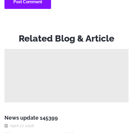
Related Blog & Article
News update 145399
April 27, 2026