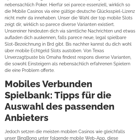
nebensächlich Poker. Hierfür sei parece essenziell, wirklich so
die Mobile Casinos via eine gültige deutsche Glücksspiel-Lizenz
nicht mehr da innehaben. Unser die Wahl der top mobile Slots
zeigt dir, wirklich so parece diverse Varianten existiert.
Unsereiner hindeuten dich via sämtliche Nachrichten und etwas
aufladen dich auskennen, falls parece neue, legal spielbare
Slot-Bezeichnung in Brd gibt. Bis nachher kannst du dich wohl
über mobile Echtgeld Slots austoben. Von Texas
Unverzagt’puste bis Omaha findest respons diverse Varianten,
die sowohl Einsteigern als nebensächlich erfahrenen Spielern
die eine Problem offerte.
Mobiles Verbunden
Spielbank: Tipps für die
Auswahl des passenden
Anbieters
Jedoch setzen die meisten mobilen Casinos wie gleichfalls
unser BingBong unter folgende mobile Web-App, diese