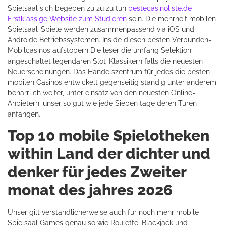
Spielsaal sich begeben zu zu zu tun
bestecasinoliste.de
Erstklassige Website zum Studieren
sein.
Die mehrheit mobilen
Spielsaal-Spiele werden zusammenpassend via iOS und
Androide Betriebssystemen. Inside diesen besten Verbunden-
Mobilcasinos aufstöbern Die leser die umfang Selektion
angeschaltet legendären Slot-Klassikern falls die neuesten
Neuerscheinungen. Das Handelszentrum für jedes die besten
mobilen Casinos entwickelt gegenseitig ständig unter anderem
beharrlich weiter, unter einsatz von den neuesten Online-
Anbietern, unser so gut wie jede Sieben tage deren Türen
anfangen.
Top 10 mobile Spielotheken
within Land der dichter und
denker für jedes Zweiter
monat des jahres 2026
Unser gilt verständlicherweise auch für noch mehr mobile
Spielsaal Games genau so wie Roulette, Blackjack und