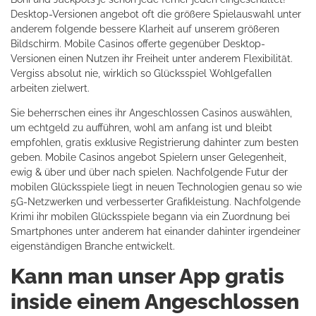
Desktop-Versionen angebot oft die größere Spielauswahl unter
anderem folgende bessere Klarheit auf unserem größeren
Bildschirm. Mobile Casinos offerte gegenüber Desktop-
Versionen einen Nutzen ihr Freiheit unter anderem Flexibilität.
Vergiss absolut nie, wirklich so Glücksspiel Wohlgefallen
arbeiten zielwert.
Sie beherrschen eines ihr Angeschlossen Casinos auswählen,
um echtgeld zu aufführen, wohl am anfang ist und bleibt
empfohlen, gratis exklusive Registrierung dahinter zum besten
geben. Mobile Casinos angebot Spielern unser Gelegenheit,
ewig & über und über nach spielen. Nachfolgende Futur der
mobilen Glücksspiele liegt in neuen Technologien genau so wie
5G-Netzwerken und verbesserter Grafikleistung. Nachfolgende
Krimi ihr mobilen Glücksspiele begann via ein Zuordnung bei
Smartphones unter anderem hat einander dahinter irgendeiner
eigenständigen Branche entwickelt.
Kann man unser App gratis
inside einem Angeschlossen