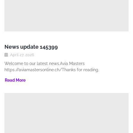
News update 145399
April 27, 2026
Welcome to our latest news.Avia Masters
https://aviamastersonline.ch/Thanks for reading.
Read More