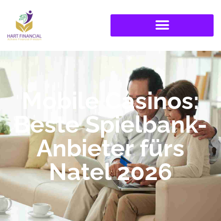
Mobile Casinos:
Beste Spielbank-
Anbieter fürs
Natel 2026