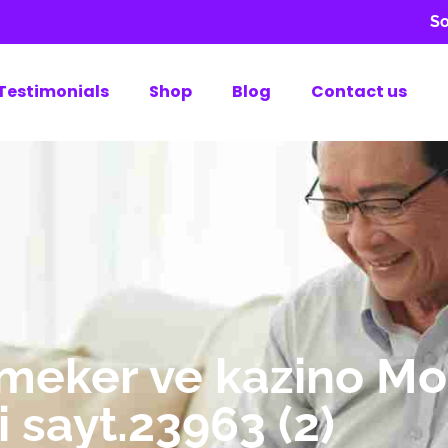
So
Testimonials
Shop
Blog
Contact us
meker ve kazino Mos
 sayt.23963 (2)