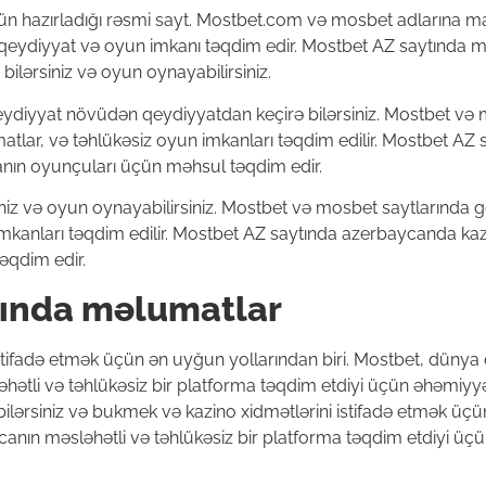
n hazırladığı rəsmi sayt. Mostbet.com və mosbet adlarına ma
 qeydiyyat və oyun imkanı təqdim edir. Mostbet AZ saytında 
lərsiniz və oyun oynayabilirsiniz.
diyyat növüdən qeydiyyatdan keçirə bilərsiniz. Mostbet və
matlar, və təhlükəsiz oyun imkanları təqdim edilir. Mostbet AZ 
anın oyunçuları üçün məhsul təqdim edir.
niz və oyun oynayabilirsiniz. Mostbet və mosbet saytlarında g
 imkanları təqdim edilir. Mostbet AZ saytında azerbaycanda kaz
əqdim edir.
qında məlumatlar
tifadə etmək üçün ən uyğun yollarından biri. Mostbet, dünya
ətli və təhlükəsiz bir platforma təqdim etdiyi üçün əhəmiyyət
bilərsiniz və bukmek və kazino xidmətlərini istifadə etmək üçü
canın məsləhətli və təhlükəsiz bir platforma təqdim etdiyi üç