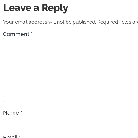
Leave a Reply
Your email address will not be published.
Required fields 
Comment
*
Name
*
Email
*