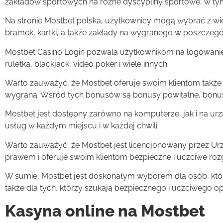
zakładów sportowych na różne dyscypliny sportowe, w tym p
Na stronie Mostbet polska, użytkownicy mogą wybrać z wie
bramek, kartki, a także zakłady na wygranego w poszczeg
Mostbet Casino Login pozwala użytkownikom na logowanie 
ruletka, blackjack, video poker i wiele innych.
Warto zauważyć, że Mostbet oferuje swoim klientom takż
wygraną. Wśród tych bonusów są bonusy powitalne, bonusy 
Mostbet jest dostępny zarówno na komputerze, jak i na ur
usług w każdym miejscu i w każdej chwili.
Warto zauważyć, że Mostbet jest licencjonowany przez Urzą
prawem i oferuje swoim klientom bezpieczne i uczciwe roz
W sumie, Mostbet jest doskonałym wyborem dla osób, któ
także dla tych, którzy szukają bezpiecznego i uczciwego 
Kasyna online na Mostbet