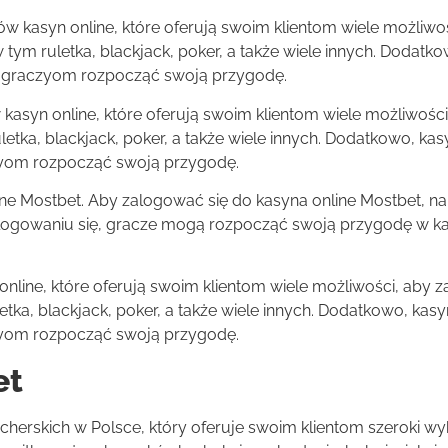
ów kasyn online, które oferują swoim klientom wiele możliwo
w tym ruletka, blackjack, poker, a także wiele innych. Dodatk
 graczyom rozpocząć swoją przygodę.
 kasyn online, które oferują swoim klientom wiele możliwośc
uletka, blackjack, poker, a także wiele innych. Dodatkowo, kas
yom rozpocząć swoją przygodę.
ine Mostbet. Aby zalogować się do kasyna online Mostbet, na
zalogowaniu się, gracze mogą rozpocząć swoją przygodę w ka
nline, które oferują swoim klientom wiele możliwości, aby za
etka, blackjack, poker, a także wiele innych. Dodatkowo, kasy
yom rozpocząć swoją przygodę.
et
herskich w Polsce, który oferuje swoim klientom szeroki w