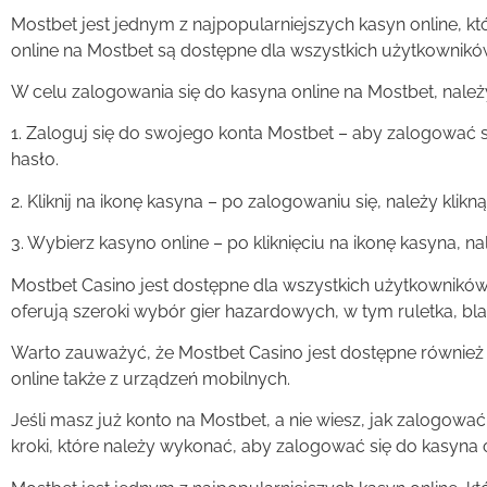
Mostbet jest jednym z najpopularniejszych kasyn online, k
online na Mostbet są dostępne dla wszystkich użytkowników,
W celu zalogowania się do kasyna online na Mostbet, należ
1. Zaloguj się do swojego konta Mostbet – aby zalogować s
hasło.
2. Kliknij na ikonę kasyna – po zalogowaniu się, należy klikn
3. Wybierz kasyno online – po kliknięciu na ikonę kasyna, n
Mostbet Casino jest dostępne dla wszystkich użytkowników, 
oferują szeroki wybór gier hazardowych, w tym ruletka, black
Warto zauważyć, że Mostbet Casino jest dostępne również
online także z urządzeń mobilnych.
Jeśli masz już konto na Mostbet, a nie wiesz, jak zalogować
kroki, które należy wykonać, aby zalogować się do kasyna 