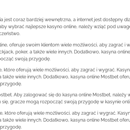
a jest coraz bardziej wewnętrzna, a internet jest dostępny dl
k, aby wybrać najlepsze kasyno online, należy wziąć pod uwag
eczeństwo.
ine, oferuje swoim klientom wiele możliwości, aby zagrać i 
ackjack, poker, a także wiele innych. Dodatkowo, kasyna onlin
ocząć swoją przygodę.
, które oferują wiele możliwości, aby zagrać i wygrać. Kasyn
, a także wiele innych. Dodatkowo, kasyna online Mostbet ofer
przygodę.
ostbet. Aby zalogować się do kasyna online Mostbet, należy 
iu się, gracze mogą rozpocząć swoją przygodę w kasynie onl
e, które oferują wiele możliwości, aby zagrać i wygrać. Kasyn
, a także wiele innych. Dodatkowo, kasyna online Mostbet ofer
przygodę.