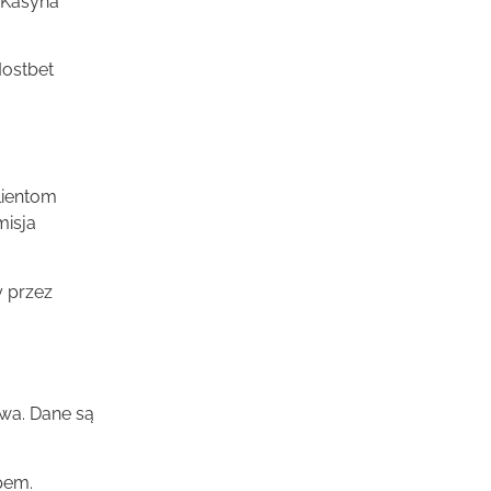
. Kasyna
Mostbet
lientom
misja
y przez
twa. Dane są
pem.