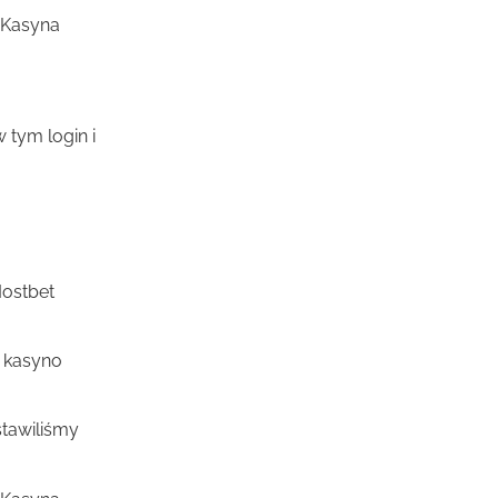
. Kasyna
 tym login i
Mostbet
w kasyno
stawiliśmy