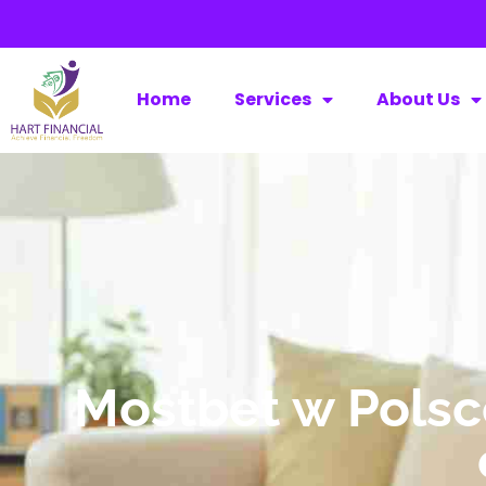
Home
Services
About Us
Mostbet w Polsc