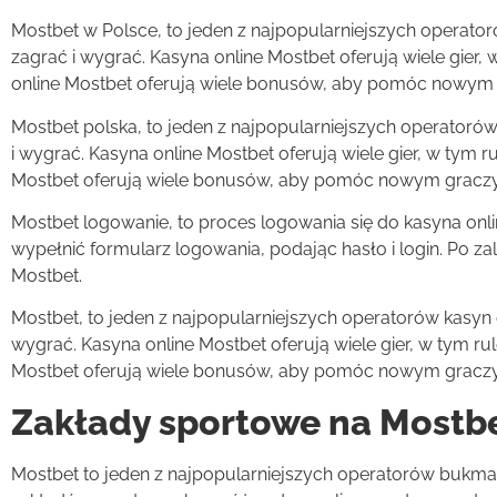
Mostbet w Polsce, to jeden z najpopularniejszych operator
zagrać i wygrać. Kasyna online Mostbet oferują wiele gier, 
online Mostbet oferują wiele bonusów, aby pomóc nowym
Mostbet polska, to jeden z najpopularniejszych operatorów
i wygrać. Kasyna online Mostbet oferują wiele gier, w tym r
Mostbet oferują wiele bonusów, aby pomóc nowym gracz
Mostbet logowanie, to proces logowania się do kasyna onl
wypełnić formularz logowania, podając hasło i login. Po 
Mostbet.
Mostbet, to jeden z najpopularniejszych operatorów kasyn o
wygrać. Kasyna online Mostbet oferują wiele gier, w tym rul
Mostbet oferują wiele bonusów, aby pomóc nowym gracz
Zakłady sportowe na Mostb
Mostbet to jeden z najpopularniejszych operatorów bukmac