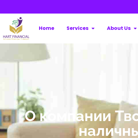
Home
Services
About Us
О компании Тв
наличны