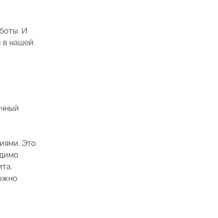
боты. И
 в нашей
ичный
иями. Это
одимо
та.
Можно