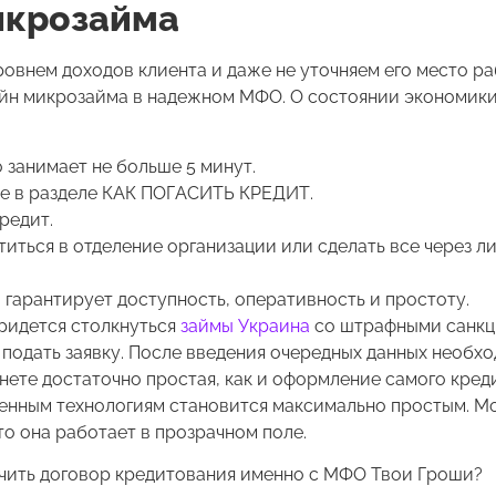
икрозайма
ровнем доходов клиента и даже не уточняем его место ра
йн микрозайма в надежном МФО. О состоянии экономики
 занимает не больше 5 минут.
те в разделе КАК ПОГАСИТЬ КРЕДИТ.
редит.
иться в отделение организации или сделать все через л
 гарантирует доступность, оперативность и простоту.
придется столкнуться
займы Украина
со штрафными санкц
подать заявку. После введения очередных данных необх
нете достаточно простая, как и оформление самого креди
менным технологиям становится максимально простым. 
то она работает в прозрачном поле.
лючить договор кредитования именно с МФО Твои Гроши?