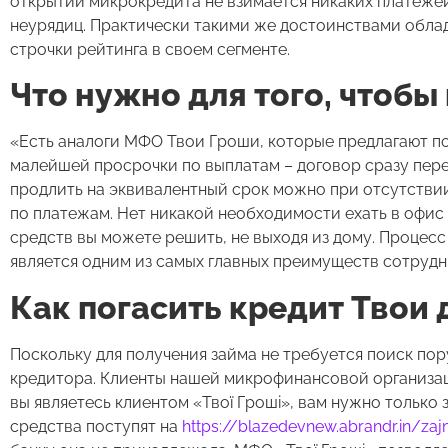
открытии микрокредита не взимается никаких платеже
неурядиц. Практически такими же достоинствами обл
строчки рейтинга в своем сегменте.
Что нужно для того, чтобы
«Есть аналоги МФО Твои Гроши, которые предлагают по
малейшей просрочки по выплатам – договор сразу пере
продлить на эквивалентный срок можно при отсутстви
по платежам. Нет никакой необходимости ехать в офис 
средств вы можете решить, не выходя из дому. Процес
является одним из самых главных преимуществ сотруд
Как погасить кредит Твои 
Поскольку для получения займа не требуется поиск по
кредитора. Клиенты нашей микрофинансовой организа
вы являетесь клиентом «Твої Гроші», вам нужно только
средства поступят на
https://blazedevnew.abrandr.in/zaj