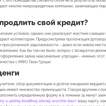
й. С его помощью вы сможете облегчить результаты люб
адают многие микрокредитные компании, занимающие пе
 продлить свой кредит?
хожие условия, однако они реализуют жесткие санкции 
дают коллекторам. Предусмотрена пролонгация договора
и просроченной задолженности – даже если имела мест
компании. Как бы там ни было, вопрос с возвратом дене
с оформления займа максимально упрощен – именно этот
ничества с МФО Твои Гроши.
денги
ручителя, сбор документации и долгое ожидание вердикта
ции имеют множество преимуществ. Говоря другими сло
 заполнить определенную форму и в течении 15 минут зае
my-s-plohoj-kreditnoj-istoriej-srochno-bez/
вашу карту, ка