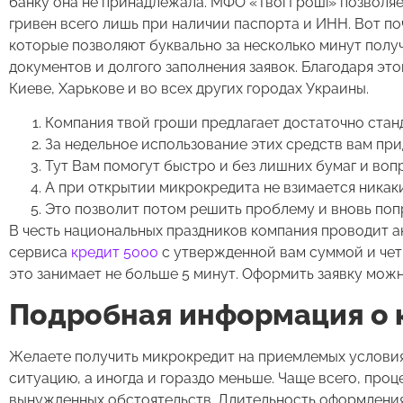
банку она не принадлежала. МФО «Твої Гроші» позволяе
гривен всего лишь при наличии паспорта и ИНН. Вот п
которые позволяют буквально за несколько минут пол
документов и долгого заполнения заявок. Благодаря эт
Киеве, Харькове и во всех других городах Украины.
Компания твой гроши предлагает достаточно стан
За недельное использование этих средств вам при
Тут Вам помогут быстро и без лишних бумаг и воп
А при открытии микрокредита не взимается никак
Это позволит потом решить проблему и вновь попр
В честь национальных праздников компания проводит ак
сервиса
кредит 5000
с утвержденной вам суммой и чет
это занимает не больше 5 минут. Оформить заявку можн
Подробная информация о к
Желаете получить микрокредит на приемлемых условиях
ситуацию, а иногда и гораздо меньше. Чаще всего, про
вынужденных обстоятельств. Длительность оформления 