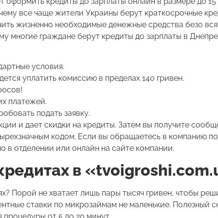
т оформить кредиты до зарплаты онлайн в размере до 15
очему все чаще жители Украины берут краткосрочные кре
учить жизненно необходимые денежные средства безо вся
ому многие граждане берут кредиты до зарплаты в Днепре
дартные условия.
дется уплатить комиссию в пределах 140 гривен.
росов!
их платежей.
обовать подать заявку.
ции и дает скидки на кредиты. Затем вы получите сообщ
ырехзначным кодом. Если вы обращаетесь в компанию по
о в отделении или онлайн на сайте компании.
редитах в «tvoigroshi.com.
? Порой не хватает лишь пары тысяч гривен, чтобы реш
центные ставки по микрозаймам не маленькие. Полезный с
процедуры от 5 до 20 минут.