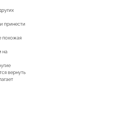
других
 и принести
е похожая
м на
ругие
тся вернуть
лагает