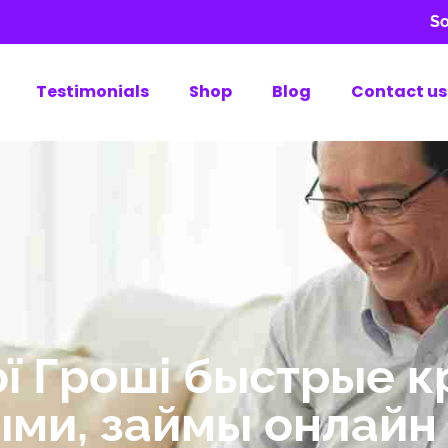
So
Testimonials
Shop
Blog
Contact us
ої Гроші быстрые 
ми, займы онлайн