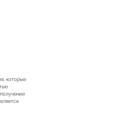
ия, которые
стью
 получение
является