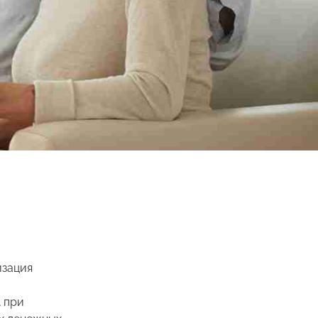
изация
 при