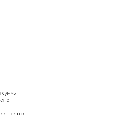
й суммы
ен с
а
000 грн на