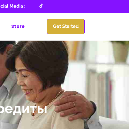
cial Media :
Store
Get Started
кредиты