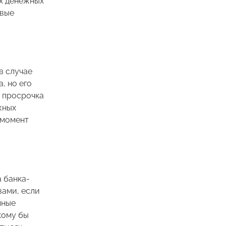
ых денежных
рвые
в случае
, но его
о просрочка
жных
 момент
 банка-
вами, если
мные
кому бы