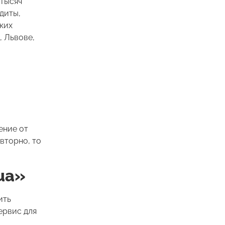
 тысяч
диты,
ких
, Львове,
ение от
вторно, то
ua»
ить
ервис для