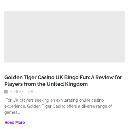
Golden Tiger Casino UK Bingo Fun: A Review for
Players from the United Kingdom
April 27, 2026
For UK players seeking an exhilarating online casino
experience‚ Golden Tiger Casino offers a diverse range of
games‚..
Read More