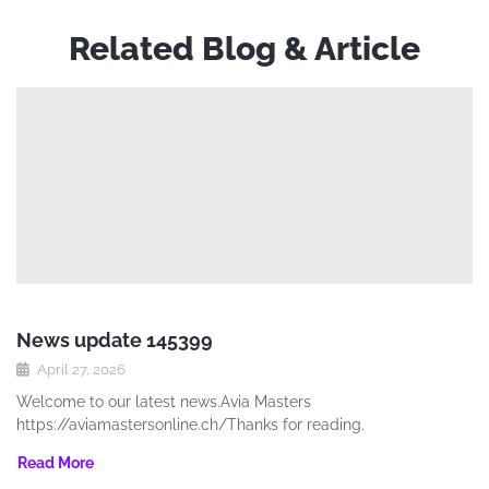
Related Blog & Article
News update 145399
April 27, 2026
Welcome to our latest news.Avia Masters
https://aviamastersonline.ch/Thanks for reading.
Read More