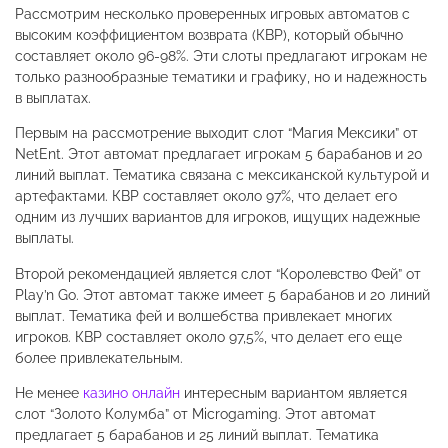
Рассмотрим несколько проверенных игровых автоматов с
высоким коэффициентом возврата (КВР), который обычно
составляет около 96-98%. Эти слоты предлагают игрокам не
только разнообразные тематики и графику, но и надежность
в выплатах.
Первым на рассмотрение выходит слот “Магия Мексики” от
NetEnt. Этот автомат предлагает игрокам 5 барабанов и 20
линий выплат. Тематика связана с мексиканской культурой и
артефактами. КВР составляет около 97%, что делает его
одним из лучших вариантов для игроков, ищущих надежные
выплаты.
Второй рекомендацией является слот “Королевство Фей” от
Play’n Go. Этот автомат также имеет 5 барабанов и 20 линий
выплат. Тематика фей и волшебства привлекает многих
игроков. КВР составляет около 97,5%, что делает его еще
более привлекательным.
Не менее
казино онлайн
интересным вариантом является
слот “Золото Колумба” от Microgaming. Этот автомат
предлагает 5 барабанов и 25 линий выплат. Тематика