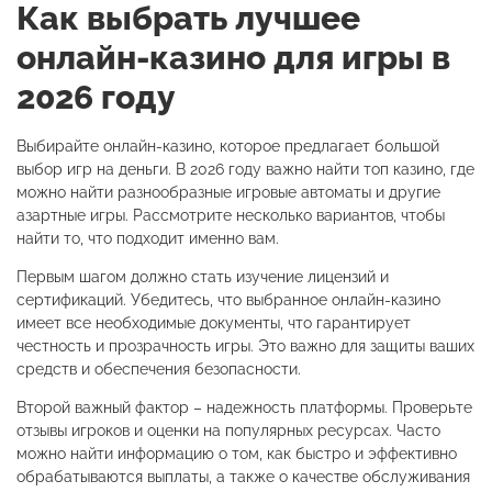
Как выбрать лучшее
онлайн-казино для игры в
2026 году
Выбирайте онлайн-казино, которое предлагает большой
выбор игр на деньги. В 2026 году важно найти топ казино, где
можно найти разнообразные игровые автоматы и другие
азартные игры. Рассмотрите несколько вариантов, чтобы
найти то, что подходит именно вам.
Первым шагом должно стать изучение лицензий и
сертификаций. Убедитесь, что выбранное онлайн-казино
имеет все необходимые документы, что гарантирует
честность и прозрачность игры. Это важно для защиты ваших
средств и обеспечения безопасности.
Второй важный фактор – надежность платформы. Проверьте
отзывы игроков и оценки на популярных ресурсах. Часто
можно найти информацию о том, как быстро и эффективно
обрабатываются выплаты, а также о качестве обслуживания