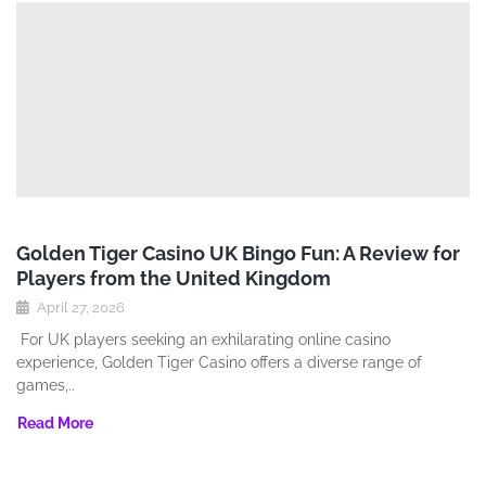
Golden Tiger Casino UK Bingo Fun: A Review for
Players from the United Kingdom
April 27, 2026
For UK players seeking an exhilarating online casino
experience‚ Golden Tiger Casino offers a diverse range of
games‚..
Read More