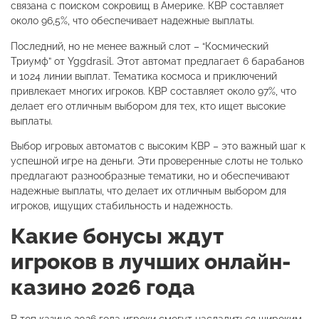
связана с поиском сокровищ в Америке. КВР составляет
около 96,5%, что обеспечивает надежные выплаты.
Последний, но не менее важный слот – “Космический
Триумф” от Yggdrasil. Этот автомат предлагает 6 барабанов
и 1024 линии выплат. Тематика космоса и приключений
привлекает многих игроков. КВР составляет около 97%, что
делает его отличным выбором для тех, кто ищет высокие
выплаты.
Выбор игровых автоматов с высоким КВР – это важный шаг к
успешной игре на деньги. Эти проверенные слоты не только
предлагают разнообразные тематики, но и обеспечивают
надежные выплаты, что делает их отличным выбором для
игроков, ищущих стабильность и надежность.
Какие бонусы ждут
игроков в лучших онлайн-
казино 2026 года