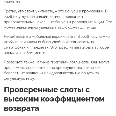
клиентов.
Третье, что стоит учитывать, – это бонусы и промоакции. В
2026 году лучшие онлайн-казино предлагают
привлекательные начальные бонусы и регулярные акции. Это
может значительно увеличить ваш бюджет для игры.
Не забывайте о мобильной версии сайта. В 2026 году важно,
чтобы онлайн-казино было удобно использовать на
смартфонах и планшетах. Это позволит вам играть в любое
время и в любом месте.
Проверьте также наличие программ лояльности. Они могут
предложить дополнительные преимущества, такие как
бесплатные вращения или дополнительные бонусы за
регулярную игру.
Проверенные слоты с
высоким коэффициентом
возврата