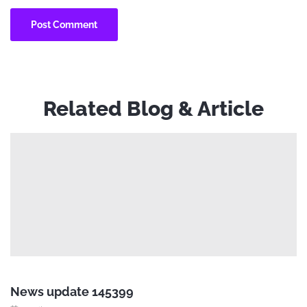
Related Blog & Article
News update 145399