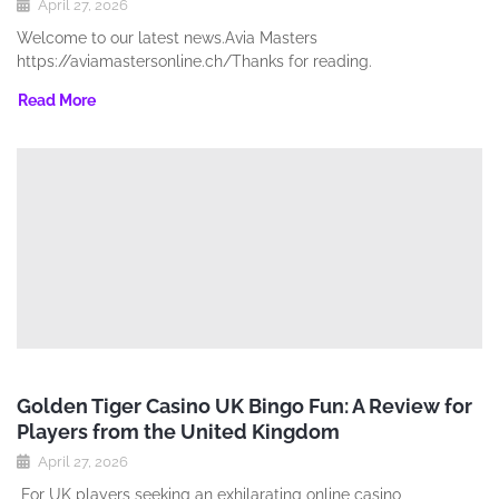
April 27, 2026
Welcome to our latest news.Avia Masters
https://aviamastersonline.ch/Thanks for reading.
Read More
Golden Tiger Casino UK Bingo Fun: A Review for
Players from the United Kingdom
April 27, 2026
For UK players seeking an exhilarating online casino