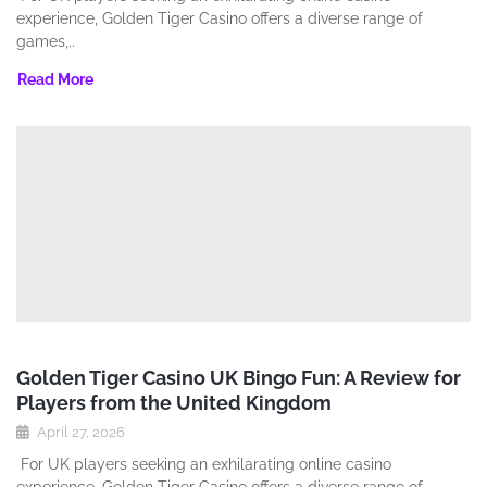
experience‚ Golden Tiger Casino offers a diverse range of
games‚..
Read More
Golden Tiger Casino UK Bingo Fun: A Review for
Players from the United Kingdom
April 27, 2026
For UK players seeking an exhilarating online casino