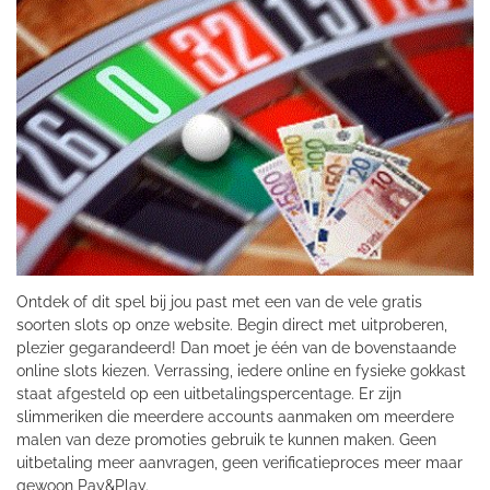
Ontdek of dit spel bij jou past met een van de vele gratis
soorten slots op onze website. Begin direct met uitproberen,
plezier gegarandeerd! Dan moet je één van de bovenstaande
online slots kiezen. Verrassing, iedere online en fysieke gokkast
staat afgesteld op een uitbetalingspercentage. Er zijn
slimmeriken die meerdere accounts aanmaken om meerdere
malen van deze promoties gebruik te kunnen maken. Geen
uitbetaling meer aanvragen, geen verificatieproces meer maar
gewoon Pay&Play.