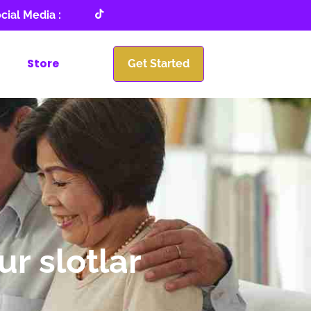
cial Media :
Store
Get Started
r slotlar