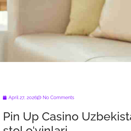
April 27, 2026
No Comments
Pin Up Casino Uzbekist
stol o‘yinlari