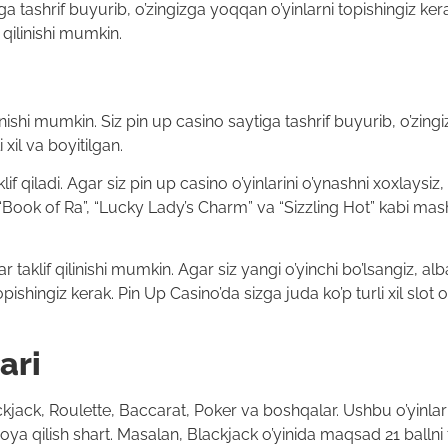
iga tashrif buyurib, o’zingizga yoqqan o’yinlarni topishingiz ker
f qilinishi mumkin.
 qilinishi mumkin. Siz pin up casino saytiga tashrif buyurib, o’zi
 xil va boyitilgan.
if qiladi. Agar siz pin up casino o’yinlarini o’ynashni xoxlaysiz,
a “Book of Ra”, “Lucky Lady’s Charm” va “Sizzling Hot” kabi mas
r taklif qilinishi mumkin. Agar siz yangi o’yinchi bo’lsangiz, al
shingiz kerak. Pin Up Casino’da sizga juda ko’p turli xil slot o’y
ari
ackjack, Roulette, Baccarat, Poker va boshqalar. Ushbu o’yinla
ioya qilish shart. Masalan, Blackjack o’yinida maqsad 21 ballni 