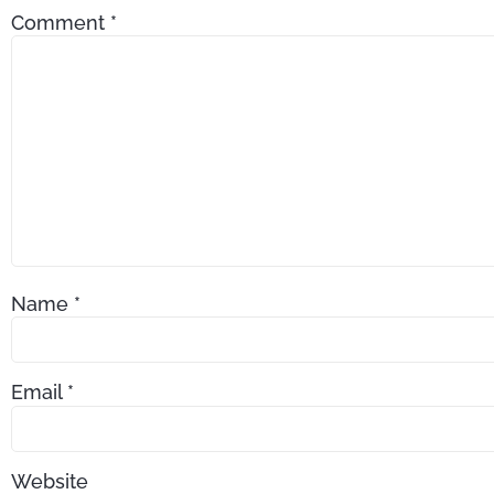
Comment
*
Name
*
Email
*
Website