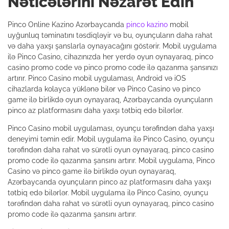
Nəticələrini Nəzarət Edin
Pinco Online Kazino Azərbaycanda
pinco kazino
mobil
uyğunluq təminatını təsdiqləyir və bu, oyunçuların daha rahat
və daha yaxşı şanslarla oynayacağını göstərir. Mobil uygulama
ilə Pinco Casino, cihazınızda her yerdə oyun oynayaraq, pinco
casino promo code və pinco promo code ilə qazanma şansınızı
artırır. Pinco Casino mobil uygulaması, Android və iOS
cihazlarda kolayca yüklənə bilər və Pinco Casino və pinco
game ilə birlikdə oyun oynayaraq, Azərbaycanda oyunçuların
pinco az platformasını daha yaxşı tətbiq edə bilərlər.
Pinco Casino mobil uygulaması, oyunçu tərəfindən daha yaxşı
deneyimi təmin edir. Mobil uygulama ilə Pinco Casino, oyunçu
tərəfindən daha rahat və sürətli oyun oynayaraq, pinco casino
promo code ilə qazanma şansını artırır. Mobil uygulama, Pinco
Casino və pinco game ilə birlikdə oyun oynayaraq,
Azərbaycanda oyunçuların pinco az platformasını daha yaxşı
tətbiq edə bilərlər. Mobil uygulama ilə Pinco Casino, oyunçu
tərəfindən daha rahat və sürətli oyun oynayaraq, pinco casino
promo code ilə qazanma şansını artırır.