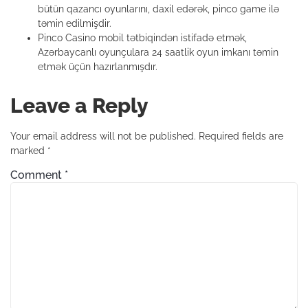
bütün qazancı oyunlarını, daxil edərək, pinco game ilə
təmin edilmişdir.
Pinco Casino mobil tətbiqindən istifadə etmək,
Azərbaycanlı oyunçulara 24 saatlik oyun imkanı təmin
etmək üçün hazırlanmışdır.
Leave a Reply
Your email address will not be published.
Required fields are
marked
*
Comment
*