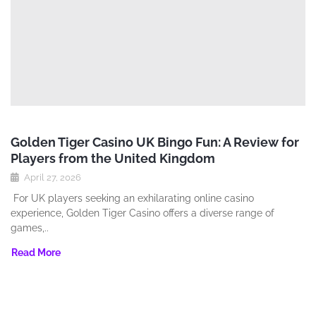
Golden Tiger Casino UK Bingo Fun: A Review for
Players from the United Kingdom
April 27, 2026
For UK players seeking an exhilarating online casino
experience‚ Golden Tiger Casino offers a diverse range of
games‚..
Read More