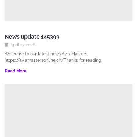
News update 145399
April 27, 2026
Welcome to our latest news.Avia Masters
https://aviamastersonline.ch/Thanks for reading.
Read More