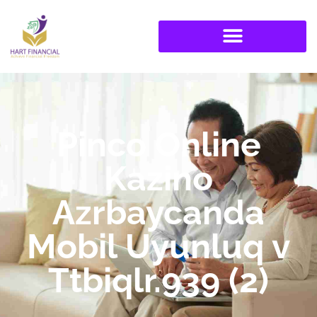
Pinco Online
Kazino
Azrbaycanda
Mobil Uyunluq v
Ttbiqlr.939 (2)