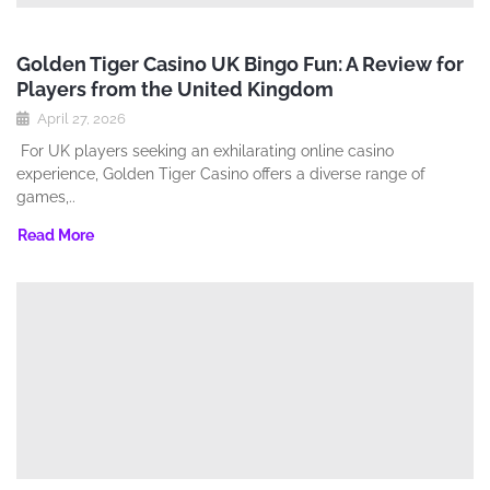
Golden Tiger Casino UK Bingo Fun: A Review for
Players from the United Kingdom
April 27, 2026
For UK players seeking an exhilarating online casino
experience‚ Golden Tiger Casino offers a diverse range of
games‚..
Read More