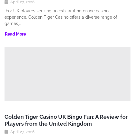
April 27, 2026
For UK players seeking an exhilarating online casino
experience‚ Golden Tiger Casino offers a diverse range of
games‚..
Read More
Golden Tiger Casino UK Bingo Fun: A Review for
Players from the United Kingdom
April 27, 2026