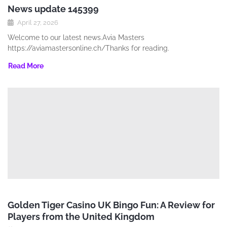
News update 145399
April 27, 2026
Welcome to our latest news.Avia Masters
https://aviamastersonline.ch/Thanks for reading.
Read More
Golden Tiger Casino UK Bingo Fun: A Review for
Players from the United Kingdom