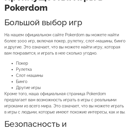
Pokerdom
Большой выбор игр
На нашем официальном сайте Pokerdom вы можете найти
более 1000 игр, включая покер, рулетку, слот-машины, бинго
и другие. Это означает, что вы можете найти игру, которая
вам понравится, и играть в нее сколько угодно.
Покер
Рулетка
Слот-машины
Бинго
Другие игры
Кроме того, наша официальная страница Pokerdom
предлагает вам возможность играть в игры с реальными
игроками из всего мира. Это означает, что вы можете играть
в игры с людьми, которые имеют похожие интересы, как и вы.
Безопасность и