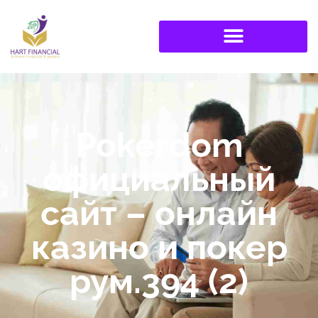
Pokerdom
официальный
сайт – онлайн
казино и покер
рум.394 (2)