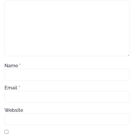
Name
*
Email
*
Website