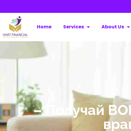
Home
Services
About Us
– Получай BO
вра