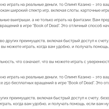
но играть на реальные деньги, то Олимп Казино – это ва
окам широкий спектр игр, включая слоты, карточные игры
ьные выигрыши, а не только играть на фантазии. Вам пре
вращений в игре “Book of Dead”. Это отличный способ нач
во других преимуществ, включая быстрый доступ к счету
 вы можете играть, когда вам удобно, и получать помощь
ьность, что означает, что вы можете играть с уверенност
но играть на реальные деньги, то Олимп Казино – это ва
е 250 бесплатных вращений в игре “Book of Dead”. Это о
угих преимуществ, включая быстрый доступ к счету, без
играть, когда вам удобно, и получать помощь, если вам н