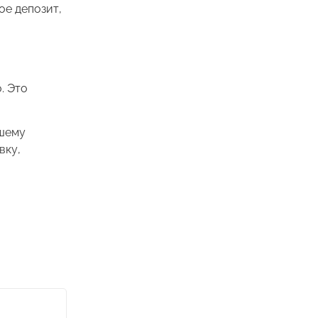
ое депозит,
. Это
ашему
вку,