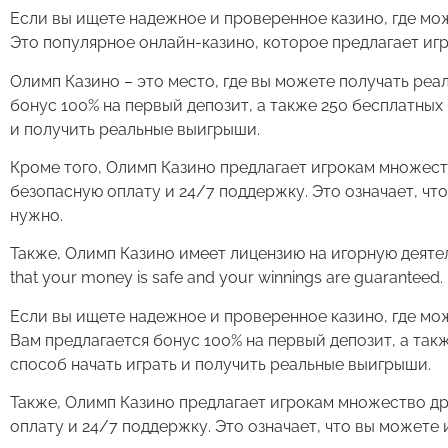
Если вы ищете надежное и проверенное казино, где мож
Это популярное онлайн-казино, которое предлагает игр
Олимп Казино – это место, где вы можете получать реал
бонус 100% на первый депозит, а также 250 бесплатных 
и получить реальные выигрыши.
Кроме того, Олимп Казино предлагает игрокам множест
безопасную оплату и 24/7 поддержку. Это означает, что
нужно.
Также, Олимп Казино имеет лицензию на игорную деятел
that your money is safe and your winnings are guaranteed.
Если вы ищете надежное и проверенное казино, где мож
Вам предлагается бонус 100% на первый депозит, а такж
способ начать играть и получить реальные выигрыши.
Также, Олимп Казино предлагает игрокам множество др
оплату и 24/7 поддержку. Это означает, что вы можете 