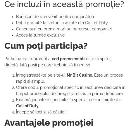
Ce incluzi în această promoție?
Bonusuri de bun venit pentru noii jucători.
Rotiri gratuite la sloturi inspirate din Call of Duty.
Concursuri cu premii mari pe parcursul campaniei.
Acces la turnee exclusive.
Cum poți participa?
Participarea la promoția
cod promo mr bit
este simplă și
directă. Iată pașii pe care trebuie să îi urmezi:
Înregistrează-te pe site-ul
Mr Bit Casino
. Este un proces
rapid și simplu.
Oferă codul promoțional specific în secțiunea dedicată în
timpul procesului de înregistrare sau la prima depunere.
Exploră jocurile disponibile, în special cele inspirate din
Call of Duty
.
Începe să joci și să câștigi!
Avantajele promoției