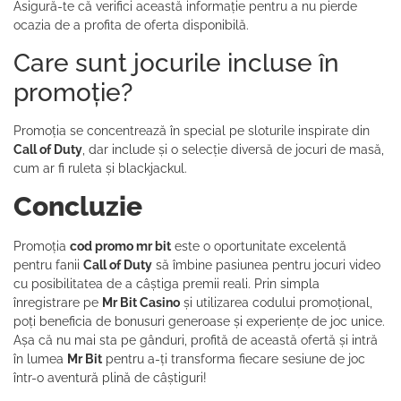
Asigură-te că verifici această informație pentru a nu pierde
ocazia de a profita de oferta disponibilă.
Care sunt jocurile incluse în
promoție?
Promoția se concentrează în special pe sloturile inspirate din
Call of Duty
, dar include și o selecție diversă de jocuri de masă,
cum ar fi ruleta și blackjackul.
Concluzie
Promoția
cod promo mr bit
este o oportunitate excelentă
pentru fanii
Call of Duty
să îmbine pasiunea pentru jocuri video
cu posibilitatea de a câștiga premii reali. Prin simpla
înregistrare pe
Mr Bit Casino
și utilizarea codului promoțional,
poți beneficia de bonusuri generoase și experiențe de joc unice.
Așa că nu mai sta pe gânduri, profită de această ofertă și intră
în lumea
Mr Bit
pentru a-ți transforma fiecare sesiune de joc
într-o aventură plină de câștiguri!