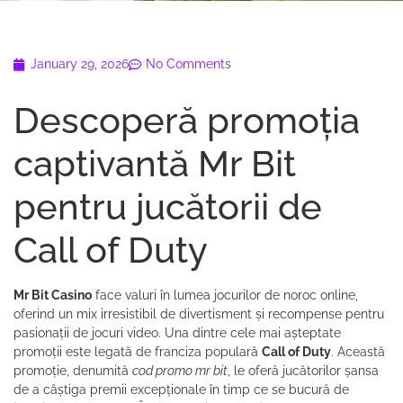
January 29, 2026
No Comments
Descoperă promoția
captivantă Mr Bit
pentru jucătorii de
Call of Duty
Mr Bit Casino
face valuri în lumea jocurilor de noroc online,
oferind un mix irresistibil de divertisment și recompense pentru
pasionații de jocuri video. Una dintre cele mai așteptate
promoții este legată de franciza populară
Call of Duty
. Această
promoție, denumită
cod promo mr bit
, le oferă jucătorilor șansa
de a câștiga premii excepționale în timp ce se bucură de