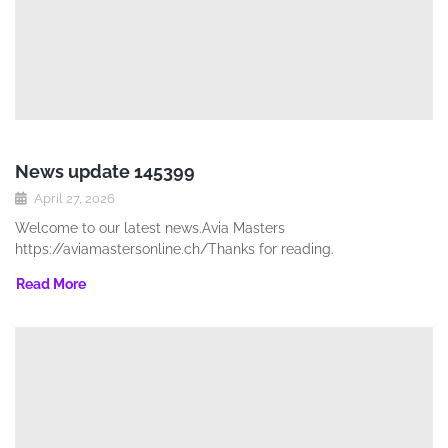
News update 145399
April 27, 2026
Welcome to our latest news.Avia Masters
https://aviamastersonline.ch/Thanks for reading.
Read More