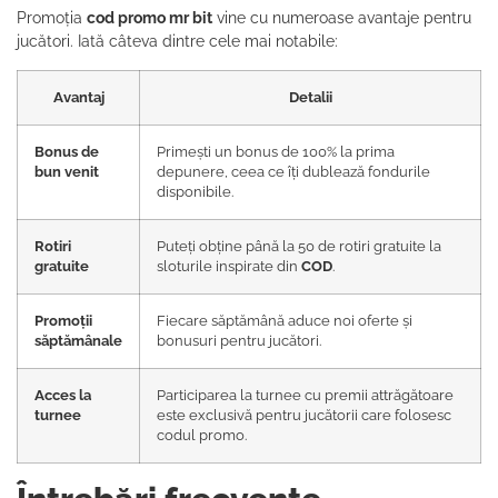
Promoția
cod promo mr bit
vine cu numeroase avantaje pentru
jucători. Iată câteva dintre cele mai notabile:
Avantaj
Detalii
Bonus de
Primești un bonus de 100% la prima
bun venit
depunere, ceea ce îți dublează fondurile
disponibile.
Rotiri
Puteți obține până la 50 de rotiri gratuite la
gratuite
sloturile inspirate din
COD
.
Promoții
Fiecare săptămână aduce noi oferte și
săptămânale
bonusuri pentru jucători.
Acces la
Participarea la turnee cu premii attrăgătoare
turnee
este exclusivă pentru jucătorii care folosesc
codul promo.