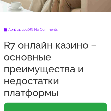
April 21, 2026
No Comments
R7 онлайн казино –
основные
преимущества и
недостатки
платформы