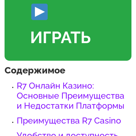
ИГРАТЬ
Содержимое
R7 Онлайн Казино:
Основные Преимущества
и Недостатки Платформы
Преимущества R7 Casino
Удобство и доступность