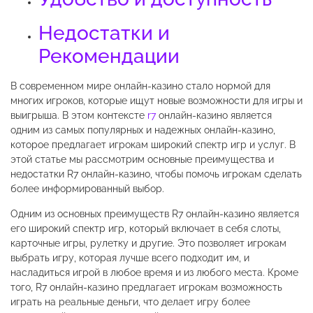
Недостатки и
Рекомендации
В современном мире онлайн-казино стало нормой для
многих игроков, которые ищут новые возможности для игры и
выигрыша. В этом контексте
r7
онлайн-казино является
одним из самых популярных и надежных онлайн-казино,
которое предлагает игрокам широкий спектр игр и услуг. В
этой статье мы рассмотрим основные преимущества и
недостатки R7 онлайн-казино, чтобы помочь игрокам сделать
более информированный выбор.
Одним из основных преимуществ R7 онлайн-казино является
его широкий спектр игр, который включает в себя слоты,
карточные игры, рулетку и другие. Это позволяет игрокам
выбрать игру, которая лучше всего подходит им, и
насладиться игрой в любое время и из любого места. Кроме
того, R7 онлайн-казино предлагает игрокам возможность
играть на реальные деньги, что делает игру более