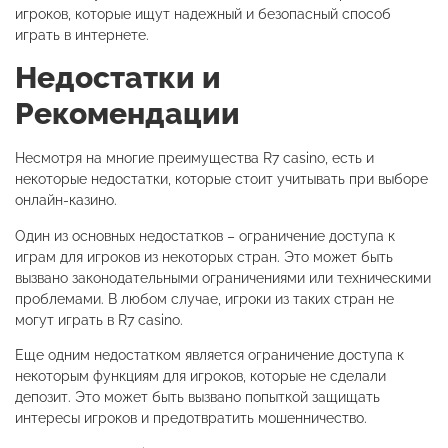
игроков, которые ищут надежный и безопасный способ
играть в интернете.
Недостатки и
Рекомендации
Несмотря на многие преимущества R7 casino, есть и
некоторые недостатки, которые стоит учитывать при выборе
онлайн-казино.
Один из основных недостатков – ограничение доступа к
играм для игроков из некоторых стран. Это может быть
вызвано законодательными ограничениями или техническими
проблемами. В любом случае, игроки из таких стран не
могут играть в R7 casino.
Еще одним недостатком является ограничение доступа к
некоторым функциям для игроков, которые не сделали
депозит. Это может быть вызвано попыткой защищать
интересы игроков и предотвратить мошенничество.