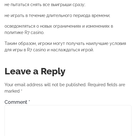
не пытаться снять все выигрыши сразу;
не играть в течение длительного периода времени;
осведомляться о новых ограничениях и изменениях в
политике R7 casino.
Таким образом, игроки могут получать наилучшие условия
для игры в R7 casino и наслаждаться игрой.
Leave a Reply
Your email address will not be published.
Required fields are
marked
*
Comment
*