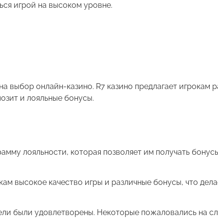
ься игрой на высоком уровне.
на выбор онлайн-казино. R7 казино предлагает игрокам 
озит и лояльные бонусы.
грамму лояльности, которая позволяет им получать бонус
окам высокое качество игры и различные бонусы, что дела
атели были удовлетворены. Некоторые пожаловались на с