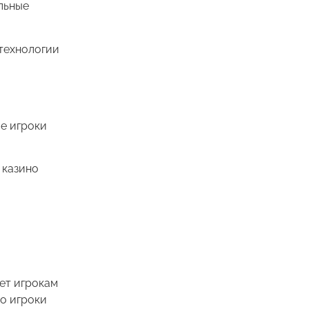
льные
 технологии
ые игроки
 казино
ет игрокам
то игроки