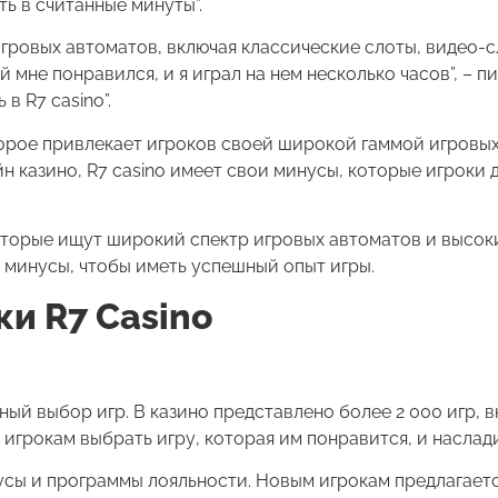
ть в считанные минуты”.
 игровых автоматов, включая классические слоты, видео-
 мне понравился, и я играл на нем несколько часов”, – п
в R7 casino”.
оторое привлекает игроков своей широкой гаммой игровы
йн казино, R7 casino имеет свои минусы, которые игроки
которые ищут широкий спектр игровых автоматов и высоки
 минусы, чтобы иметь успешный опыт игры.
и R7 Casino
ный выбор игр. В казино представлено более 2 000 игр, 
т игрокам выбрать игру, которая им понравится, и наслад
нусы и программы лояльности. Новым игрокам предлагает