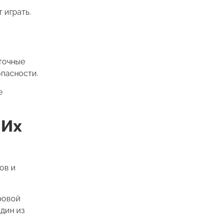
 играть.
рточные
опасности.
е
 Их
ов и
гровой
один из