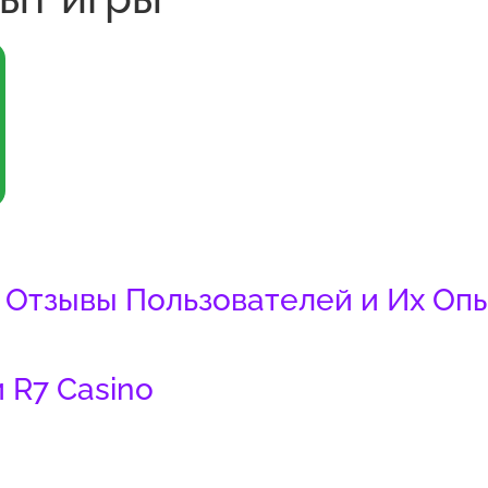
 Отзывы Пользователей и Их Оп
 R7 Casino