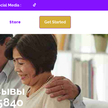
cial Media :
Store
Get Started
зывы
5840