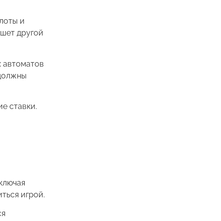
слоты и
ишет другой
х автоматов
 должны
е ставки.
включая
иться игрой.
ся