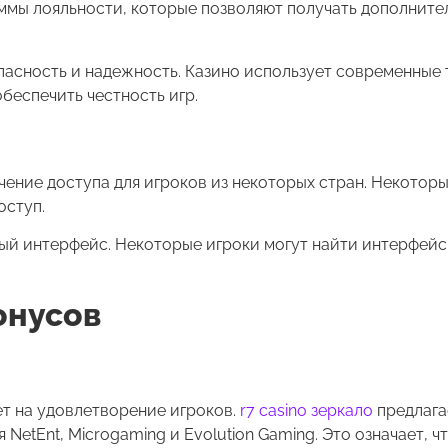
аммы лояльности, которые позволяют получать дополните
пасность и надежность. Казино использует современные
беспечить честность игр.
ичение доступа для игроков из некоторых стран. Некотор
оступ.
ный интерфейс. Некоторые игроки могут найти интерфейс
онусов
ет на удовлетворение игроков.
r7 casino зеркало
предлага
NetEnt, Microgaming и Evolution Gaming. Это означает, ч