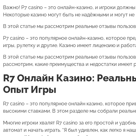
Важно! Р7 casino – это онлайн-казино, и игроки должны
Некоторые казино могут быть не надёжными и могут не
В этой статье мы рассмотрим реальные отзывы пользова
Р7 casino – это популярное онлайн-казино, которое пр
игры, рулетку и другие. Казино имеет лицензию и раб
В этой статье мы рассмотрим реальные отзывы пользова
рассмотрим, какие преимущества и недостатки имеет р7 
R7 Онлайн Казино: Реальн
Опыт Игры
R7 casino – это популярное онлайн казино, которое пр
высокими ставками. В этом разделе мы собрали реальны
Многие игроки хвалят R7 casino за его простой и удоб
автомат и начать играть. “Я был удивлен, как легко я н