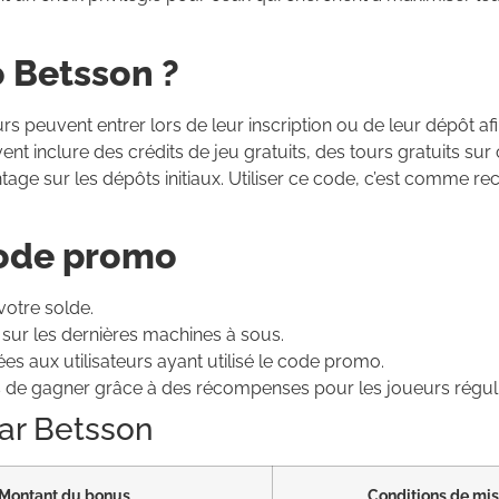
 Betsson ?
rs peuvent entrer lors de leur inscription ou de leur dépôt af
 inclure des crédits de jeu gratuits, des tours gratuits sur 
 sur les dépôts initiaux. Utiliser ce code, c’est comme rec
 code promo
otre solde.
s sur les dernières machines à sous.
 aux utilisateurs ayant utilisé le code promo.
de gagner grâce à des récompenses pour les joueurs réguli
ar Betsson
Montant du bonus
Conditions de mi