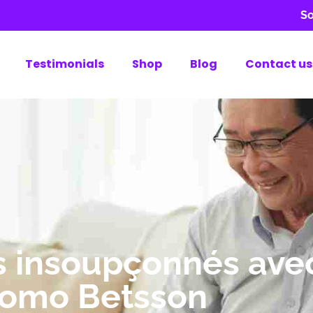
So
Testimonials
Shop
Blog
Contact us
s insoupçonnés ave
romo Betsson