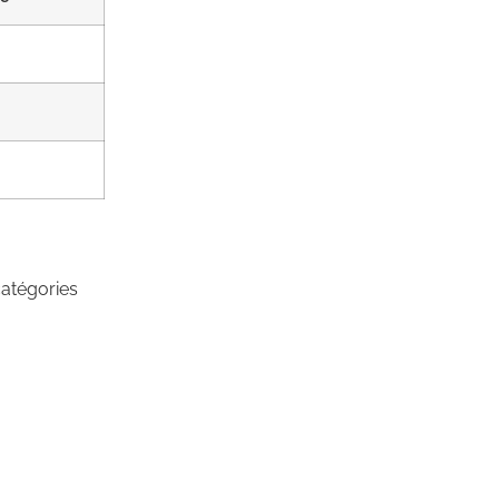
catégories