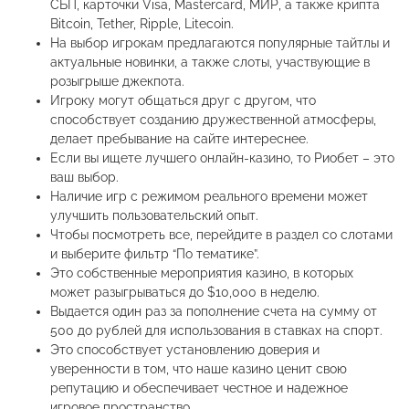
СБП, карточки Visa, Mastercard, МИР, а также крипта
Bitcoin, Tether, Ripple, Litecoin.
На выбор игрокам предлагаются популярные тайтлы и
актуальные новинки, а также слоты, участвующие в
розыгрыше джекпота.
Игроку могут общаться друг с другом, что
способствует созданию дружественной атмосферы,
делает пребывание на сайте интереснее.
Если вы ищете лучшего онлайн-казино, то Риобет – это
ваш выбор.
Наличие игр с режимом реального времени может
улучшить пользовательский опыт.
Чтобы посмотреть все, перейдите в раздел со слотами
и выберите фильтр “По тематике”.
Это собственные мероприятия казино, в которых
может разыгрываться до $10,000 в неделю.
Выдается один раз за пополнение счета на сумму от
500 до рублей для использования в ставках на спорт.
Это способствует установлению доверия и
уверенности в том, что наше казино ценит свою
репутацию и обеспечивает честное и надежное
игровое пространство.