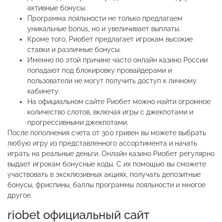
активные бонусы.
Программа лояльности не только предлагаем
уникальные bonus, но и увеличивает выплаты.
Кроме того, Риобет предлагает игрокам высокие
ставки и различные бонусы.
Именно по этой причине часто онлайн казино России
попадают под блокировку провайдерами и
пользователи не могут получить доступ к личному
кабинету.
На официальном сайте Риобет можно найти огромное
количество слотов, включая игры с джекпотами и
прогрессивными джекпотами.
После пополнения счета от 300 гривен вы можете выбрать
любую игру из представленного ассортимента и начать
играть на реальные деньги. Онлайн казино Риобет регулярно
выдает игрокам бонусные коды. С их помощью вы сможете
участвовать в эксклюзивных акциях, получать депозитные
бонусы, фриспины, баллы программы лояльности и многое
другое.
riobet официальный сайт