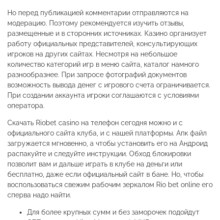
Но перед публикацией комментарии отправляются на
модерацию. Поэтому рекомендуется изучить отзывы,
размещенные и в сторонних источниках. Казино организует
работу официальных представителей, консультирующих
игроков на других сайтах. Несмотря на небольшое
количество категорий игр в меню сайта, каталог намного
разнообразнее. При запросе фотографий документов
возможность вывода денег с игрового счета ограничивается.
При создании аккаунта игроки соглашаются с условиями
оператора.
Скачать Riobet casino на телефон сегодня можно и с
официального сайта клуба, и с нашей платформы. Апк файл
загружается мгновенно, а чтобы установить его на Андроид
распакуйте и следуйте инструкции. Обход блокировки
позволит вам и дальше играть в клубе на деньги или
бесплатно, даже если официальный сайт в бане. Но, чтобы
воспользоваться свежим рабочим зеркалом Rio bet online его
сперва надо найти.
Для более крупных сумм и без заморочек подойдут