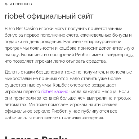
для новичков.
riobet официальный сайт
В Rio Bet Casino игроки могут получить приветственный
бонус за первое пополнение счета, еженедельные бонусы и
подарки на день рождения. Наличие четырехуровневой
программы лояльности и кэшбэка приносит дополнительную
выгоду. Большинство поощрений Риобет имеют вейджер х35,
что позволяет игрокам легко отыграть средства.
Делать ставки без депозита тоже не получится, и копеечные
микроставки не принимаются, надо ставить уже более
существенные суммы. Кэшбек оператор возвращает
игрокам первого
riobet казино
числа каждого месяца. Если
они проиграли за 30 дней больше, чем выиграли на игровых
автоматах. Мы тоже помогаем игрокам найти свежее
официальное зеркало Риобет, у нас публикуются все
рабочие альтернативные странички заведения.