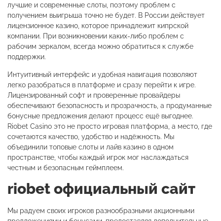
лучшие и современные слоты, поэтому проблем с
получением выигрыша точно не будет. В России действует
лицензионное казино, которое принадлежит кипрской
компании. При возникновении каких-либо проблем с
рабочим зеркалом, всегда можно обратиться к службе
поддержки.
Интуитивный интерфейс и удобная навигация позволяют
легко разобраться в платформе и сразу перейти к игре.
Лицензированный софт и проверенные провайдеры
обеспечивают безопасность и прозрачность, а продуманные
бонусные предложения делают процесс ещё выгоднее.
Riobet Casino это не просто игровая платформа, а место, где
сочетаются качество, удобство и надёжность. Мы
объединили топовые слоты и лайв казино в одном
пространстве, чтобы каждый игрок мог наслаждаться
честным и безопасным геймплеем.
riobet официальный сайт
Мы радуем своих игроков разнообразными акционными