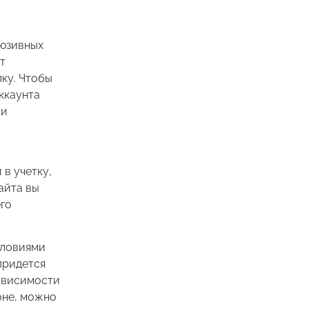
люзивных
т
лку. Чтобы
аккаунта
 и
 в учетку,
айта вы
его
словиями
придется
зависимости
оне, можно