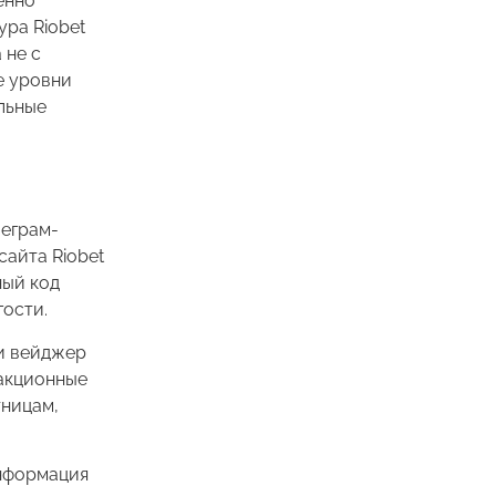
енно
ра Riobet
 не с
е уровни
льные
леграм-
сайта Riobet
ный код
гости.
 и вейджер
 акционные
тницам,
информация