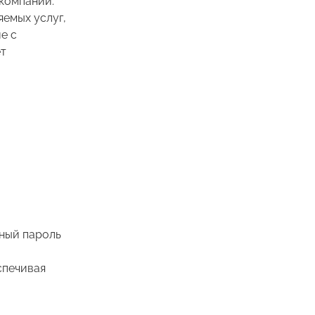
 компаний.
емых услуг,
е с
ет
жный пароль
спечивая