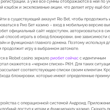
 регистрации, а уже все суммы отображаются в ней по у
 кэшбэк и эксклюзивные акции, что делает игру ещё бо
ти в существующий аккаунт Rio Bet, чтобы продолжить и
оваться в Рио Бет казино – вход в мобильную версию вы
иобет официальный сайт недоступен, авторизоваться в с
ый способ играть в обход блокировки, вне зависимости о
йн и функционал главного домена. Поэтому используя дл
 и продолжит игру в выбранном автомате.
я в Riobet casino зеркало
риобет сейчас
с идентичным
ртал окажется в «черном списке» РКН. Для таких ситуац
рассылает соответствующие списки своим клиентам. Кро
обхода блокировки, которые имеют определенные преиму
стройства с операционной системой Андроид. Приложени
т удобный доступ к играм и функционалу казино. Скачать