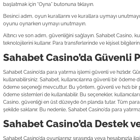
başlatmak için “Oyna” butonuna tıklayın.
Besinci adım, oyun kurallarını ve kurallara uymayı unutmayın
oyunu oynarken uymayı unutmayın.
Altıncı ve son adım, güvenliğini sağlayın. Sahabet Casino, kul
teknolojilerini kullanır. Para transferlerinde ve kişisel bilgileri
Sahabet Casino’da Güvenli 
Sahabet Casino’da para yatırma işlemi güvenli ve hızlıdır. Gü
kullanabilirsiniz. Sahabet, kullanıcılarına güvenli bir ödeme 
ödeme seçeneği mevcuttur. Bu yöntem, güvenli ve hızlı bir pa
ödeme sistemleri de kullanılabilir. Bu seçenekler, kullanıcılar
Casino, güvenliği en üst düzeyde ön planda tutar. Tüm para tra
şekilde saklanır. Bu nedenle, Sahabet Casino’da para yatırma i
Sahabet Casino’da Destek ve
Sahabet Casino’da oyunlarınız sırasında veya hesabınızla ilgi