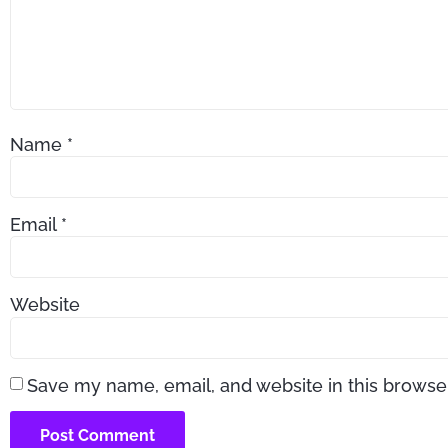
Name
*
Email
*
Website
Save my name, email, and website in this browse