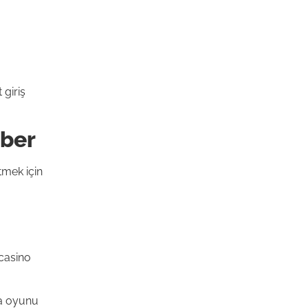
 giriş
hber
tmek için
 casino
da oyunu