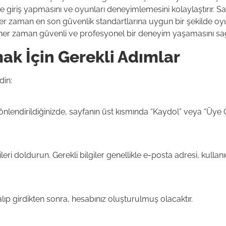
lde giriş yapmasını ve oyunları deneyimlemesini kolaylaştırır. Sa
n her zaman en son güvenlik standartlarına uygun bir şekilde oy
ın her zaman güvenli ve profesyonel bir deneyim yaşamasını sağ
ak İçin Gerekli Adımlar
din:
önlendirildiğinizde, sayfanın üst kısmında “Kaydol” veya “Üye
eri doldurun. Gerekli bilgiler genellikle e-posta adresi, kullanıc
p girdikten sonra, hesabınız oluşturulmuş olacaktır.