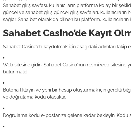
Sahabet giriş sayfası, kullanıcıların platforma kolay bir şeki
güncel ve sahabet giriş güncel giriş sayfaları, kullanıcıları
sağlar. Saha bet olarak da bilinen bu platform, kullanıcılar
Sahabet Casino’de Kayıt Olm
Sahabet Casino’da kaydolmak için aşağıdaki adımları takip e
Web sitesine gidin. Sahabet Casino’nun resmi web sitesine y
bulunmalıdır.
Butona tıklayın ve yeni bir hesap oluşturmak için gerekli bilgil
ve doğrulama kodu olacaktır.
Doğrulama kodu e-postanıza gelene kadar bekleyin. Kodu alı