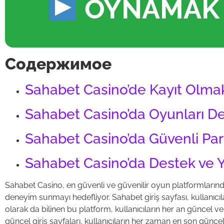
OYNAMAK
Содержимое
Sahabet Casino’de Kayıt Olmak
Sahabet Casino’da Oyunları 
Sahabet Casino’da Güvenli Par
Sahabet Casino’da Destek ve Y
Sahabet Casino, en güvenli ve güvenilir oyun platformlarından
deneyim sunmayı hedefliyor. Sahabet giriş sayfası, kullanıcıl
olarak da bilinen bu platform, kullanıcıların her an güncel 
güncel giriş sayfaları, kullanıcıların her zaman en son günce