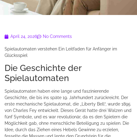
April 24, 2026
No Comments
Spielautomaten verstehen Ein Leitfaden für Anfänger im
Glücksspiel
Die Geschichte der
Spielautomaten
Spielautomaten haben eine lange und faszinierende
Geschichte, die bis ins späte 19. Jahrhundert zurückreicht. Der
erste mechanische Spielautomat, die „Liberty Bell“, wurde 1895
von Charles Fey entwickelt. Dieses Gerät hatte drei Walzen und
fünf Symbole, und es war revolutionär, da es den Spielern die
Möglichkeit gab, ohne menschliche Beteiligung zu spielen. Die
Idee, durch das Ziehen eines Hebels Gewinne zu erzielen,
fesselte die Massen und legte den Grundstein für die