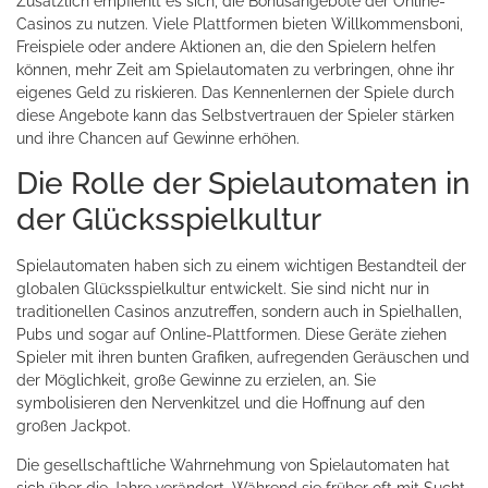
Zusätzlich empfiehlt es sich, die Bonusangebote der Online-
Casinos zu nutzen. Viele Plattformen bieten Willkommensboni,
Freispiele oder andere Aktionen an, die den Spielern helfen
können, mehr Zeit am Spielautomaten zu verbringen, ohne ihr
eigenes Geld zu riskieren. Das Kennenlernen der Spiele durch
diese Angebote kann das Selbstvertrauen der Spieler stärken
und ihre Chancen auf Gewinne erhöhen.
Die Rolle der Spielautomaten in
der Glücksspielkultur
Spielautomaten haben sich zu einem wichtigen Bestandteil der
globalen Glücksspielkultur entwickelt. Sie sind nicht nur in
traditionellen Casinos anzutreffen, sondern auch in Spielhallen,
Pubs und sogar auf Online-Plattformen. Diese Geräte ziehen
Spieler mit ihren bunten Grafiken, aufregenden Geräuschen und
der Möglichkeit, große Gewinne zu erzielen, an. Sie
symbolisieren den Nervenkitzel und die Hoffnung auf den
großen Jackpot.
Die gesellschaftliche Wahrnehmung von Spielautomaten hat
sich über die Jahre verändert. Während sie früher oft mit Sucht