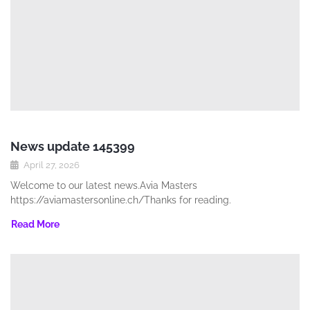
News update 145399
April 27, 2026
Welcome to our latest news.Avia Masters
https://aviamastersonline.ch/Thanks for reading.
Read More