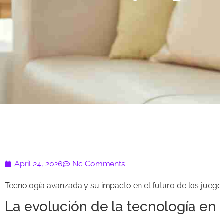
April 24, 2026
No Comments
Tecnología avanzada y su impacto en el futuro de los jueg
La evolución de la tecnología en