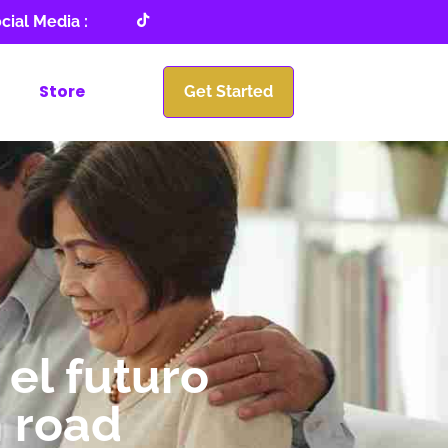
cial Media :
Store
Get Started
el futuro
n road