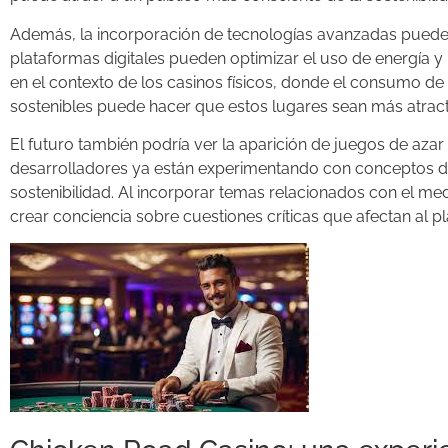
Además, la incorporación de tecnologías avanzadas puede co
plataformas digitales pueden optimizar el uso de energía y
en el contexto de los casinos físicos, donde el consumo de 
sostenibles puede hacer que estos lugares sean más atract
El futuro también podría ver la aparición de juegos de aza
desarrolladores ya están experimentando con conceptos de
sostenibilidad. Al incorporar temas relacionados con el me
crear conciencia sobre cuestiones críticas que afectan al pl