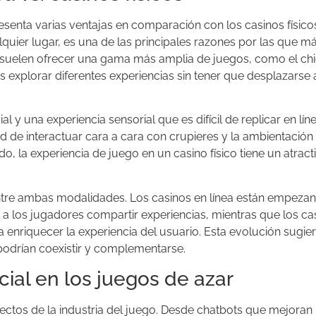
esenta varias ventajas en comparación con los casinos físico
quier lugar, es una de las principales razones por las que m
ea suelen ofrecer una gama más amplia de juegos, como el ch
s explorar diferentes experiencias sin tener que desplazarse 
 y una experiencia sensorial que es difícil de replicar en líne
d de interactuar cara a cara con crupieres y la ambientación 
 la experiencia de juego en un casino físico tiene un atract
 entre ambas modalidades. Los casinos en línea están empeza
a los jugadores compartir experiencias, mientras que los cas
a enriquecer la experiencia del usuario. Esta evolución sugie
drían coexistir y complementarse.
icial en los juegos de azar
spectos de la industria del juego. Desde chatbots que mejoran 