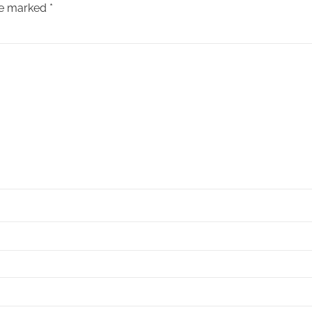
are marked
*