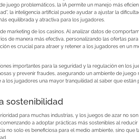
de juego problemáticos, la IA permite un manejo más eficien
 la inteligencia artificial puede ayudar a ajustar la dificult
s equilibrada y atractiva para los jugadores.
s de marketing de los casinos. Al analizar datos de comportam
arios de manera más efectiva, personalizando las ofertas para
ción es crucial para atraer y retener a los jugadores en un
ones importantes para la seguridad y la regulación en los ju
hosas y prevenir fraudes, asegurando un ambiente de juego
e a los jugadores una mayor tranquilidad al saber que están 
la sostenibilidad
 prioridad para muchas industrias, y los juegos de azar no so
 comenzando a adoptar prácticas más sostenibles al reducir 
cia no solo es beneficiosa para el medio ambiente, sino que 
ad.