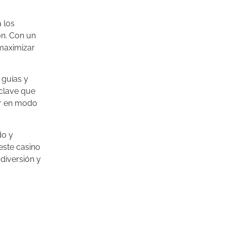
 los
ón. Con un
 maximizar
 guías y
 clave que
ar en modo
do y
este casino
diversión y