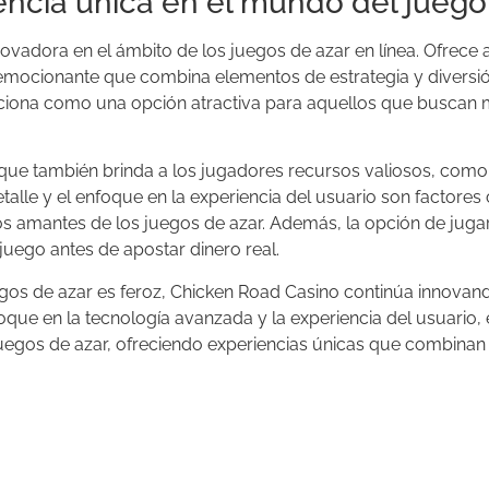
encia única en el mundo del juego
vadora en el ámbito de los juegos de azar en línea. Ofrece a
o emocionante que combina elementos de estrategia y diversi
osiciona como una opción atractiva para aquellos que buscan
o que también brinda a los jugadores recursos valiosos, como
talle y el enfoque en la experiencia del usuario son factores
os amantes de los juegos de azar. Además, la opción de jug
juego antes de apostar dinero real.
gos de azar es feroz, Chicken Road Casino continúa innovan
ue en la tecnología avanzada y la experiencia del usuario, 
 juegos de azar, ofreciendo experiencias únicas que combinan 