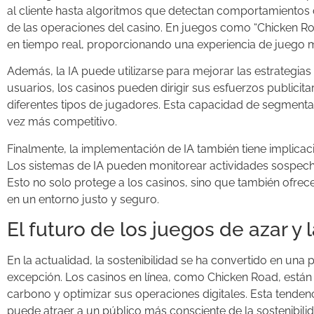
al cliente hasta algoritmos que detectan comportamientos 
de las operaciones del casino. En juegos como “Chicken Road”,
en tiempo real, proporcionando una experiencia de juego má
Además, la IA puede utilizarse para mejorar las estrategia
usuarios, los casinos pueden dirigir sus esfuerzos publicit
diferentes tipos de jugadores. Esta capacidad de segmenta
vez más competitivo.
Finalmente, la implementación de IA también tiene implicaci
Los sistemas de IA pueden monitorear actividades sospec
Esto no solo protege a los casinos, sino que también ofrec
en un entorno justo y seguro.
El futuro de los juegos de azar y 
En la actualidad, la sostenibilidad se ha convertido en una
excepción. Los casinos en línea, como Chicken Road, están
carbono y optimizar sus operaciones digitales. Esta tenden
puede atraer a un público más consciente de la sostenibilid