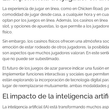
La experiencia de jugar en línea, como en Chicken Road, pr
comodidad de jugar desde casa, a cualquier hora y en cual
optan por los juegos en línea. Además, los casinos en lín
slot, y opciones de apuestas, lo que permite a los jugadore
físico.
Sin embargo, los casinos físicos ofrecen una atmósfera social
emoción de estar rodeado de otros jugadores, la posibilida
son aspectos que muchos jugadores valoran. En este sentido,
que no puede ser subestimado.
El futuro de los juegos de azar parece indicar una fusión
implementar funciones interactivas y sociales que permiten 
están explorando la incorporación de tecnología digital par
lugar de reemplazarse mutuamente, ambas modalidades po
El impacto de la inteligencia artif
La inteligencia artificial (IA) está transformando muchos a