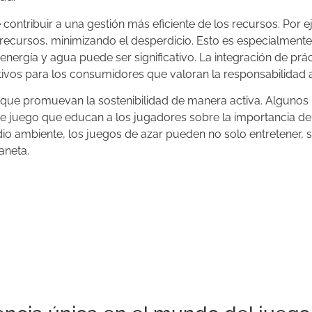
ntribuir a una gestión más eficiente de los recursos. Por e
 recursos, minimizando el desperdicio. Esto es especialmente
energía y agua puede ser significativo. La integración de prá
ivos para los consumidores que valoran la responsabilidad 
r que promuevan la sostenibilidad de manera activa. Algunos
 juego que educan a los jugadores sobre la importancia de
dio ambiente, los juegos de azar pueden no solo entretener, 
aneta.