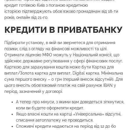
кредит готівкою Київ з поганою кредитною
історією підтверджують обов`язково громадянам від 18-ти
років, онлайн від 21-го.
КРЕДИТИ В ПРИВАТБАНКУ
Підбирати установу, в якій ви звернетеся для отримання
позики, слід з огляду на фінансові можливості та цілі.
Отримати ліцензію МФО можуть у Національній комісії, що
здійснює державне регулювання у сфері фінансових послуг.
Карткою для зарахування коштів може бути Картка для
виплат/Золота картка для виплат, Digital картка. Мінімальна
сума першого внеску – 0 грн (перший внесок відсутній). Для
цього внесіть обов’язковий платіж на свій рахунок IBAN у
період, зазначений у договорі.
А тепер про мінуси, з якими вам доведеться зіткнутися,
коли ви будете оформляти кредит.
Якщо власні кошти на картці «Універсальна» відсутні,
списання автоплатежу не проводиться.
Споживчі кредити надаються на період від 12 до 60