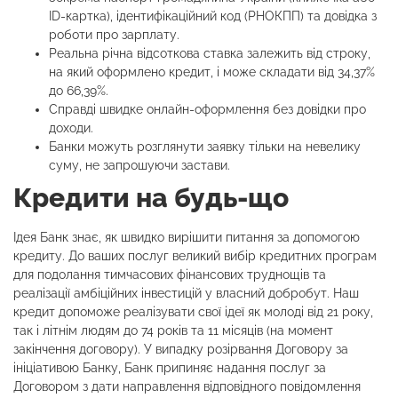
ID-картка), ідентифікаційний код (РНОКПП) та довідка з
роботи про зарплату.
Реальна річна відсоткова ставка залежить від строку,
на який оформлено кредит, і може складати від 34,37%
до 66,39%.
Справді швидке онлайн-оформлення без довідки про
доходи.
Банки можуть розглянути заявку тільки на невелику
суму, не запрошуючи застави.
Кредити на будь-що
Ідея Банк знає, як швидко вирішити питання за допомогою
кредиту. До ваших послуг великий вибір кредитних програм
для подолання тимчасових фінансових труднощів та
реалізації амбіційних інвестицій у власний добробут. Наш
кредит допоможе реалізувати свої ідеї як молоді від 21 року,
так і літнім людям до 74 років та 11 місяців (на момент
закінчення договору). У випадку розірвання Договору за
ініціативою Банку, Банк припиняє надання послуг за
Договором з дати направлення відповідного повідомлення