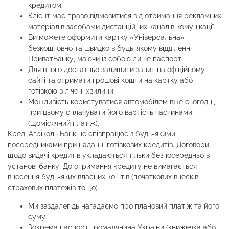
кредитом.
Клієнт має право відмовитися від отримання рекламних
матеріалів засобами дистанційних каналів комунікації.
Ви можете оформити картку «Універсальна»
безкоштовно та швидко в будь-якому відділенні
ПриватБанку, маючи із собою лише паспорт.
Для цього достатньо залишити запит на офіційному
сайті та отримати грошові кошти на картку або
готівкою в лічені хвилини.
Можливість користуватися автомобілем вже сьогодні,
при цьому сплачувати його вартість частинами
(щомісячний платіж).
Креді Агріколь Банк не співпрацює з будь-якими
посередниками при наданні готівкових кредитів. Договори
щодо видачі кредитів укладаються тільки безпосередньо в
установі банку. До отримання кредиту не вимагається
внесення будь-яких власних коштів (початкових внесків,
страхових платежів тощо).
Ми заздалегідь нагадаємо про плановий платіж та його
суму.
Зокрема паспорт громадянина України (книжечка або