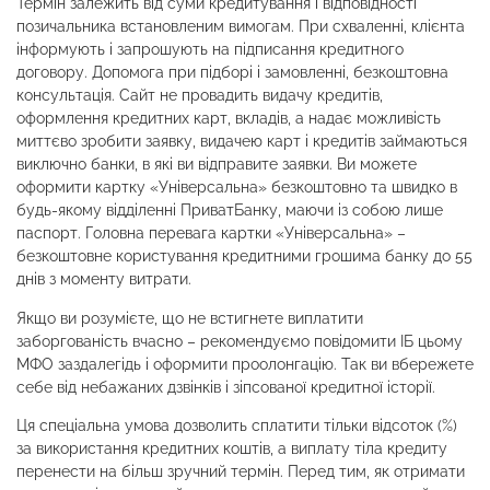
Термін залежить від суми кредитування і відповідності
позичальника встановленим вимогам. При схваленні, клієнта
інформують і запрошують на підписання кредитного
договору. Допомога при підборі і замовленні, безкоштовна
консультація. Сайт не провадить видачу кредитів,
оформлення кредитних карт, вкладів, а надає можливість
миттєво зробити заявку, видачею карт і кредитів займаються
виключно банки, в які ви відправите заявки. Ви можете
оформити картку «Універсальна» безкоштовно та швидко в
будь-якому відділенні ПриватБанку, маючи із собою лише
паспорт. Головна перевага картки «Універсальна» –
безкоштовне користування кредитними грошима банку до 55
днів з моменту витрати.
Якщо ви розумієте, що не встигнете виплатити
заборгованість вчасно – рекомендуємо повідомити ІБ цьому
МФО заздалегідь і оформити проолонгацію. Так ви вбережете
себе від небажаних дзвінків і зіпсованої кредитної історії.
Ця спеціальна умова дозволить сплатити тільки відсоток (%)
за використання кредитних коштів, а виплату тіла кредиту
перенести на більш зручний термін. Перед тим, як отримати