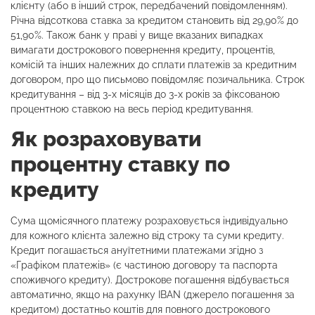
клієнту (або в інший строк, передбачений повідомленням).
Річна відсоткова ставка за кредитом становить від 29,90% до
51,90%. Також банк у праві у вище вказаних випадках
вимагати дострокового повернення кредиту, процентів,
комісій та інших належних до сплати платежів за кредитним
договором, про що письмово повідомляє позичальника. Строк
кредитування – від 3-х місяців до 3-х років за фіксованою
процентною ставкою на весь період кредитування.
Як розраховувати
процентну ставку по
кредиту
Сума щомісячного платежу розраховується індивідуально
для кожного клієнта залежно від строку та суми кредиту.
Кредит погашається ануїтетними платежами згідно з
«Графіком платежів» (є частиною договору та паспорта
споживчого кредиту). Дострокове погашення відбувається
автоматично, якщо на рахунку IBAN (джерело погашення за
кредитом) достатньо коштів для повного дострокового