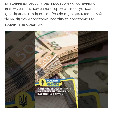
погашення договору. У разі прострочення останнього
платежу за графіком за договором застосовується
відповідальність згідно зі ст. Розмір відповідальності – 60%
річних від суми простроченого тіла та прострочених
процентів за кредитом.