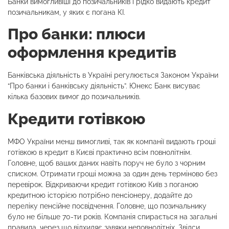
Банки вимогливіші до позичальників і рідко видають кредит
позичальникам, у яких є погана КІ.
Про банки: плюси
оформлення кредитів
Банківська діяльність в Україні регулюється Законом України
“Про банки і банківську діяльність”. Юнекс Банк висуває
кілька базових вимог до позичальників.
Кредити готівкою
МФО України менш вимогливі, так як компанії видають гроші
готівкою в кредит в Києві практично всім повнолітнім.
Головне, щоб ваших даних навіть поруч не було з чорним
списком. Отримати гроші можна за один день терміново без
перевірок. Відкриваючи кредит готівкою Київ з поганою
кредитною історією потрібно пенсіонеру, додайте до
переліку пенсійне посвідчення. Головне, що позичальнику
було не більше 70-ти років. Компанія спирається на загальні
правила, через що відхиляє завяки неповнолітніх. Звідси,