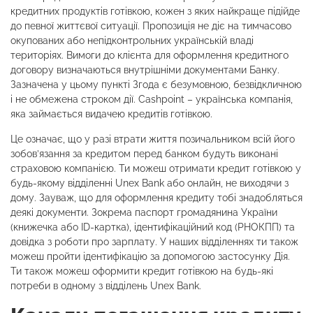
кредитних продуктів готівкою, кожен з яких найкраще підійде
до певної життєвої ситуації. Пропозиція не діє на тимчасово
окупованих або непідконтрольних українській владі
територіях. Вимоги до клієнта для оформлення кредитного
договору визначаються внутрішніми документами Банку.
Зазначена у цьому пункті Згода є безумовною, безвідкличною
і не обмежена строком дії. Cashpoint – українська компанія,
яка займається видачею кредитів готівкою.
Це означає, що у разі втрати життя позичальником всій його
зобов’язання за кредитом перед банком будуть виконані
страховою компанією. Ти можеш отримати кредит готівкою у
будь-якому відділенні Unex Bank або онлайн, не виходячи з
дому. Зауваж, що для оформлення кредиту тобі знадобляться
деякі документи. Зокрема паспорт громадянина України
(книжечка або ID-картка), ідентифікаційний код (РНОКПП) та
довідка з роботи про зарплату. У наших відділеннях ти також
можеш пройти ідентифікацію за допомогою застосунку Дія.
Ти також можеш оформити кредит готівкою на будь-які
потреби в одному з відділень Unex Bank.