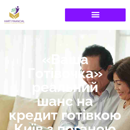
«Ваша
Готівочка»
реальний
шанс на
кредит готівкою
Київ з поганою