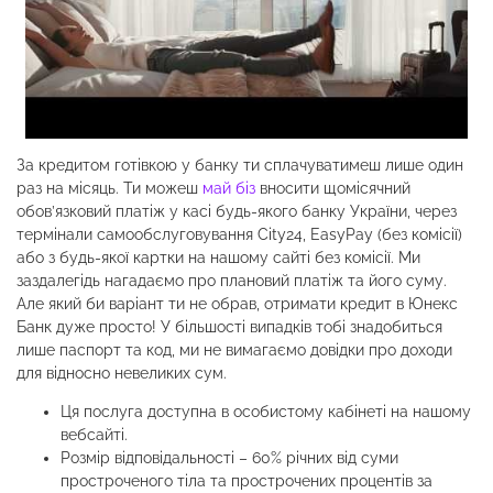
За кредитом готівкою у банку ти сплачуватимеш лише один
раз на місяць. Ти можеш
май біз
вносити щомісячний
обов’язковий платіж у касі будь-якого банку України, через
термінали самообслуговування City24, EasyPay (без комісії)
або з будь-якої картки на нашому сайті без комісії. Ми
заздалегідь нагадаємо про плановий платіж та його суму.
Але який би варіант ти не обрав, отримати кредит в Юнекс
Банк дуже просто! У більшості випадків тобі знадобиться
лише паспорт та код, ми не вимагаємо довідки про доходи
для відносно невеликих сум.
Ця послуга доступна в особистому кабінеті на нашому
вебсайті.
Розмір відповідальності – 60% річних від суми
простроченого тіла та прострочених процентів за