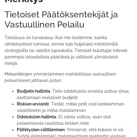
Tietoiset Päätöksentekijät ja
Vastuullinen Pelailu
Tietoisuus on turvatakuu. Kun me tiedämme, kuinka
viihdetuotteet toimivat, emme tule huijatuksi mitättömillä
strategioilla tai väärillä lupauksilla. Tietoiset kuluttajat tekevät
parempia taloudellisia päätöksiä ja välttävät ylimääräisiä
riskejä.
Mekaniikkojen ymmärtäminen mahdollistaa vastuullisen
pelaamiseen johtavan polun:
Budjetin hallinta
: Tieto odotetuista arvoista auttaa sinua
asettamaan realistiset budjetit
Riskien arviointi
: Tiedät, mitkä pelit ovat korkeamman
volatiliteetin ja mitkä matalamman
Odotuksien hallinta
: Et odota voittoa, vaan otat
pelaamisesta nautintoa tietäen riskit
Päihitysten välttäminen
: Ymmärrät, että kukaan ei voi
“lyödä järjestelmää” matemaattisen realiteetin vastaan