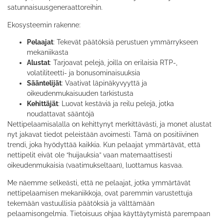
satunnaisuusgeneraattoreihin.
Ekosysteemin rakenne:
Pelaajat
: Tekevät päätöksiä perustuen ymmärrykseen
mekaniikasta
Alustat
: Tarjoavat pelejä, joilla on erilaisia RTP-,
volatiliteetti- ja bonusominaisuuksia
Sääntelijät
: Vaativat läpinäkyvyyttä ja
oikeudenmukaisuuden tarkistusta
Kehittäjät
: Luovat kestäviä ja reilu pelejä, jotka
noudattavat sääntöjä
Nettipelaamisalalla on kehittynyt merkittävästi, ja monet alustat
nyt jakavat tiedot peleistään avoimesti. Tämä on positiivinen
trendi, joka hyödyttää kaikkia. Kun pelaajat ymmärtävät, että
nettipelit eivät ole “huijauksia” vaan matemaattisesti
oikeudenmukaisia (vaatimukseltaan), luottamus kasvaa.
Me näemme selkeästi, että ne pelaajat, jotka ymmärtävät
nettipelaamisen mekaniikkoja, ovat paremmin varustettuja
tekemään vastuullisia päätöksiä ja välttämään
pelaamisongelmia. Tietoisuus ohjaa käyttäytymistä parempaan