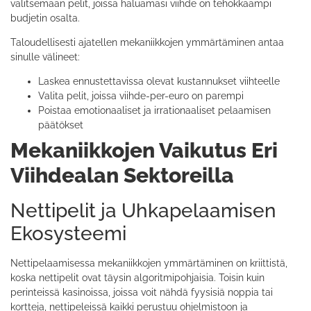
valitsemaan pelit, joissa haluamasi viihde on tehokkaampi
budjetin osalta.
Taloudellisesti ajatellen mekaniikkojen ymmärtäminen antaa
sinulle välineet:
Laskea ennustettavissa olevat kustannukset viihteelle
Valita pelit, joissa viihde-per-euro on parempi
Poistaa emotionaaliset ja irrationaaliset pelaamisen
päätökset
Mekaniikkojen Vaikutus Eri
Viihdealan Sektoreilla
Nettipelit ja Uhkapelaamisen
Ekosysteemi
Nettipelaamisessa mekaniikkojen ymmärtäminen on kriittistä,
koska nettipelit ovat täysin algoritmipohjaisia. Toisin kuin
perinteissä kasinoissa, joissa voit nähdä fyysisiä noppia tai
kortteja, nettipeleissä kaikki perustuu ohjelmistoon ja