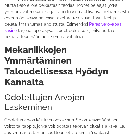
Mutta tieto ei ole pelkästään teoriaa. Monet pelaajat, jotka
ymmärtävät mekaniikkoja, raportoivat nauttivansa pelaamisesta
enemmän, koska he voivat asettaa realistiset tavoitteet ja
pelata ilman turhaa ahdistusta. Esimerkiksi
Paras verovapaa
kasino
tarjoaa läpinäkyvät tiedot peleistään, mikä auttaa
pelaajia tekemään tietoisempia valintoja.
Mekaniikkojen
Ymmärtäminen
Taloudellisessa Hyödyn
Kannalta
Odotettujen Arvojen
Laskeminen
Odotetun arvon käsite on keskeinen. Se on keskimääräinen
voitto tai tappio, jonka voit odottaa tekevän pitkällä aikavälillä.
Jos ymmärrät tämän käsitteen, et jää jumiin “puhtaasti