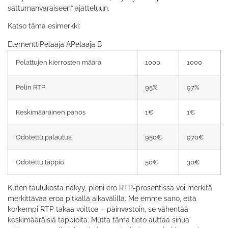
sattumanvaraiseen” ajatteluun.
Katso tämä esimerkki:
ElementtiPelaaja APelaaja B
Pelattujen kierrosten määrä
1000
1000
Pelin RTP
95%
97%
Keskimääräinen panos
1€
1€
Odotettu palautus
950€
970€
Odotettu tappio
50€
30€
Kuten taulukosta näkyy, pieni ero RTP-prosentissa voi merkitä
merkittävää eroa pitkällä aikavälillä. Me emme sano, että
korkempi RTP takaa voittoa – päinvastoin, se vähentää
keskimääräisiä tappioita. Mutta tämä tieto auttaa sinua