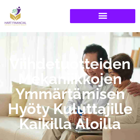
Viihdetuotteiden
Mekaniikkojen
Ymmärtämisen
Hyöty Kuluttajille
Kaikilla Aloilla