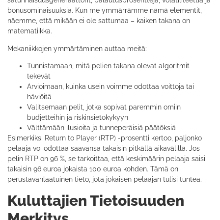
satunnaisuusgeneraattorit, palautusprosentteja, volatiliteettia ja
bonusominaisuuksia. Kun me ymmärrämme nämä elementit,
näemme, että mikään ei ole sattumaa – kaiken takana on
matematiikka.
Mekaniikkojen ymmärtäminen auttaa meitä:
Tunnistamaan, mitä pelien takana olevat algoritmit
tekevät
Arvioimaan, kuinka usein voimme odottaa voittoja tai
häviöitä
Valitsemaan pelit, jotka sopivat paremmin omiin
budjetteihin ja riskinsietokykyyn
Välttämään ilusioita ja tunneperäisiä päätöksiä
Esimerkiksi Return to Player (RTP) -prosentti kertoo, paljonko
pelaaja voi odottaa saavansa takaisin pitkällä aikavälillä. Jos
pelin RTP on 96 %, se tarkoittaa, että keskimäärin pelaaja saisi
takaisin 96 euroa jokaista 100 euroa kohden. Tämä on
perustavanlaatuinen tieto, jota jokaisen pelaajan tulisi tuntea.
Kuluttajien Tietoisuuden
Merkitys