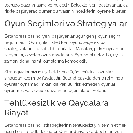
təcrübə qazanmasına kömək edir. Beləliklə, yeni başlayanlar, az
risklə başlayaraq qumar dünyasının incəliklərini öyrənə bilərlər.
Oyun Seçimləri və Strategiyalar
Betandreas casino, yeni başlayanlar üçün geniş oyun seçimi
təqdim edir. Oyunçular, istədikləri oyunu seçərək, öz
strategiyalarını inkişaf etdirə bilərlər. Məsələn, poker oynamaq
istəyənlər, əvvəlcə oyun qaydalarını öyrənməlidirlər. Bu, oyun
zamanı daha inamlı olmalarına kömək edir.
Strategiyalarınızı inkişaf etdirmək üçün, müxtəlif oyunları
sınaqdan keçirmək faydalıdır. Betandreas-da demo rejimində
oyunlar oynamaq imkanı da var. Bu, risk etmədən oyunları
öyrənmək və təcrübə qazanmaq üçün əla bir yoldur.
Təhlükəsizlik və Qaydalara
Riayət
Betandreas casino, istifadəçilərinin təhlükəsizliyini təmin etmək
üçün bir sıra tədbirlər görür. Qumar dünyasına daxil olan yeni