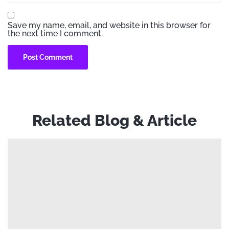
Save my name, email, and website in this browser for
the next time I comment.
Related Blog & Article