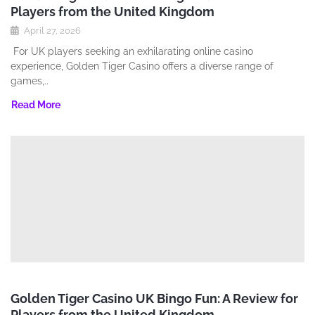
Players from the United Kingdom
April 27, 2026
For UK players seeking an exhilarating online casino
experience‚ Golden Tiger Casino offers a diverse range of
games‚..
Read More
Golden Tiger Casino UK Bingo Fun: A Review for
Players from the United Kingdom