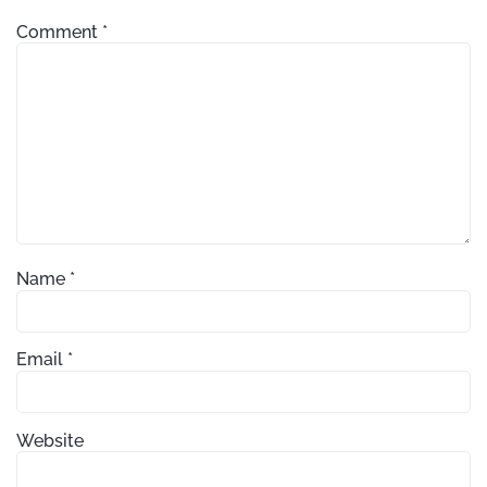
Comment
*
Name
*
Email
*
Website