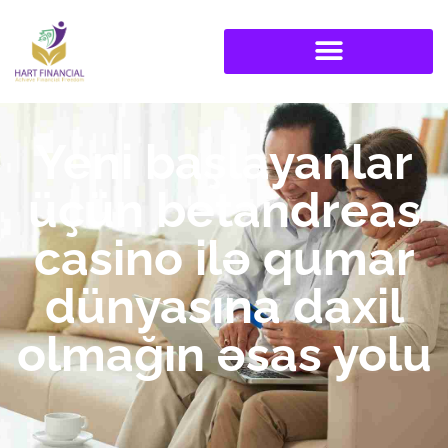
Yeni başlayanlar
üçün betandreas
casino ilə qumar
dünyasına daxil
olmağın əsas yolu