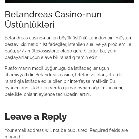
Betandreas Casino-nun
Üstünlükləri
Betandreas casino-nun ən böyük üstünlüklərindən biri, müştəri
dəstəyi xidmətidir. İstifadəçilər, istənilən sual və ya problem ilə
bağlı, 24/7 mütəxəssislərlə əlaqə qura bilərlər. Bu, yeni
başlayanlar üçün əlavə bir rahatlıq təmin edir.
Platformanın mobil uyğunluğu da istifadəçilər üçün
əhəmiyyətlidir. Betandreas casino, telefon və planşetlərdə
rahatlıqla istifadə edilə bilən bir interfeysə malikdir. Bu,
oyunçuların istədikləri yerdə qumar oynamağa imkan verir,
beləliklə, onların əyləncə təcrübəsini artırır.
Leave a Reply
Your email address will not be published.
Required fields are
marked
*