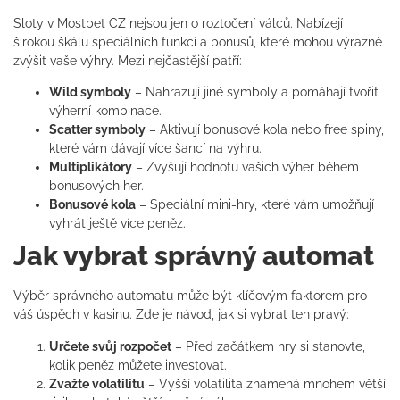
Sloty v Mostbet CZ nejsou jen o roztočení válců. Nabízejí
širokou škálu speciálních funkcí a bonusů, které mohou výrazně
zvýšit vaše výhry. Mezi nejčastější patří:
Wild symboly
– Nahrazují jiné symboly a pomáhají tvořit
výherní kombinace.
Scatter symboly
– Aktivují bonusové kola nebo free spiny,
které vám dávají více šancí na výhru.
Multiplikátory
– Zvyšují hodnotu vašich výher během
bonusových her.
Bonusové kola
– Speciální mini-hry, které vám umožňují
vyhrát ještě více peněz.
Jak vybrat správný automat
Výběr správného automatu může být klíčovým faktorem pro
váš úspěch v kasinu. Zde je návod, jak si vybrat ten pravý:
Určete svůj rozpočet
– Před začátkem hry si stanovte,
kolik peněz můžete investovat.
Zvažte volatilitu
– Vyšší volatilita znamená mnohem větší