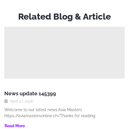
Related Blog & Article
News update 145399
April 27, 2026
Welcome to our latest news.Avia Masters
https://aviamastersonline.ch/Thanks for reading.
Read More