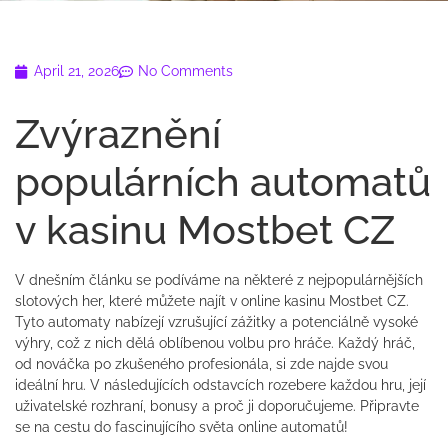
April 21, 2026
No Comments
Zvýraznění
populárních automatů
v kasinu Mostbet CZ
V dnešním článku se podíváme na některé z nejpopulárnějších
slotových her, které můžete najít v online kasinu Mostbet CZ.
Tyto automaty nabízejí vzrušující zážitky a potenciálně vysoké
výhry, což z nich dělá oblíbenou volbu pro hráče. Každý hráč,
od nováčka po zkušeného profesionála, si zde najde svou
ideální hru. V následujících odstavcích rozebere každou hru, její
uživatelské rozhraní, bonusy a proč ji doporučujeme. Připravte
se na cestu do fascinujícího světa online automatů!