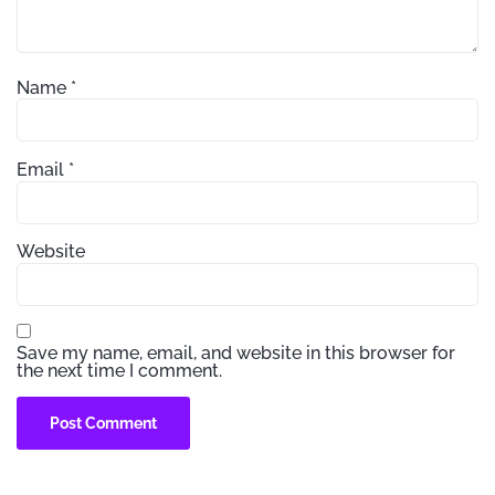
Name
*
Email
*
Website
Save my name, email, and website in this browser for
the next time I comment.