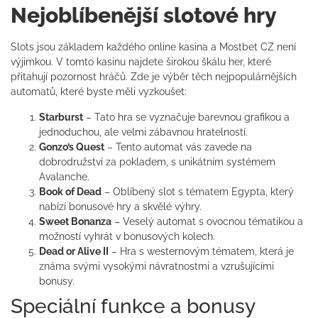
Nejoblíbenější slotové hry
Slots jsou základem každého online kasina a Mostbet CZ není
výjimkou. V tomto kasinu najdete širokou škálu her, které
přitahují pozornost hráčů. Zde je výběr těch nejpopulárnějších
automatů, které byste měli vyzkoušet:
Starburst
– Tato hra se vyznačuje barevnou grafikou a
jednoduchou, ale velmi zábavnou hratelností.
Gonzo’s Quest
– Tento automat vás zavede na
dobrodružství za pokladem, s unikátním systémem
Avalanche.
Book of Dead
– Oblíbený slot s tématem Egypta, který
nabízí bonusové hry a skvělé výhry.
Sweet Bonanza
– Veselý automat s ovocnou tématikou a
možností vyhrát v bonusových kolech.
Dead or Alive II
– Hra s westernovým tématem, která je
známa svými vysokými návratnostmi a vzrušujícími
bonusy.
Speciální funkce a bonusy