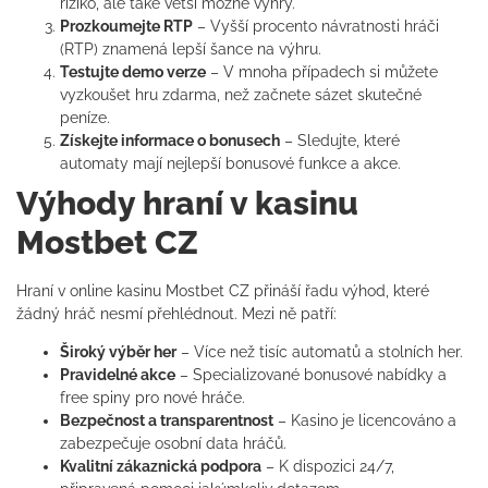
riziko, ale také větší možné výhry.
Prozkoumejte RTP
– Vyšší procento návratnosti hráči
(RTP) znamená lepší šance na výhru.
Testujte demo verze
– V mnoha případech si můžete
vyzkoušet hru zdarma, než začnete sázet skutečné
peníze.
Získejte informace o bonusech
– Sledujte, které
automaty mají nejlepší bonusové funkce a akce.
Výhody hraní v kasinu
Mostbet CZ
Hraní v online kasinu Mostbet CZ přináší řadu výhod, které
žádný hráč nesmí přehlédnout. Mezi ně patří:
Široký výběr her
– Více než tisíc automatů a stolních her.
Pravidelné akce
– Specializované bonusové nabídky a
free spiny pro nové hráče.
Bezpečnost a transparentnost
– Kasino je licencováno a
zabezpečuje osobní data hráčů.
Kvalitní zákaznická podpora
– K dispozici 24/7,