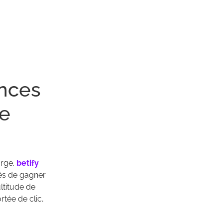
ances
ue
arge.
betify
tés de gagner
ltitude de
rtée de clic,