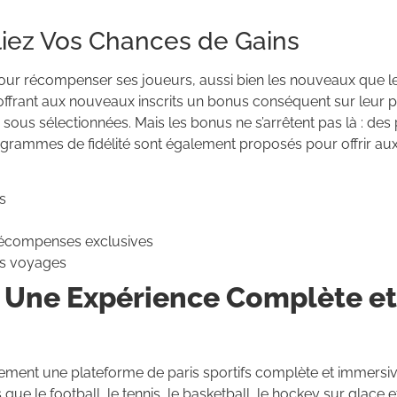
liez Vos Chances de Gains
our récompenser ses joueurs, aussi bien les nouveaux que l
e, offrant aux nouveaux inscrits un bonus conséquent sur leur 
 sous sélectionnées. Mais les bonus ne s’arrêtent pas là : de
ogrammes de fidélité sont également proposés pour offrir au
s
 récompenses exclusives
es voyages
y : Une Expérience Complète et
alement une plateforme de paris sportifs complète et immersiv
que le football, le tennis, le basketball, le hockey sur glace e