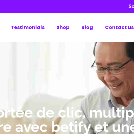
So
Testimonials
Shop
Blog
Contact us
rtée de clic, multip
e avec betify et un