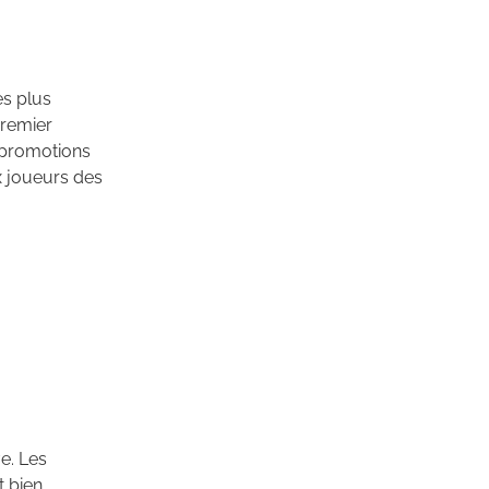
es plus
premier
s promotions
x joueurs des
e. Les
t bien