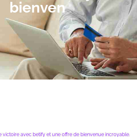
bienven
 victoire avec betify et une offre de bienvenue incroyable.