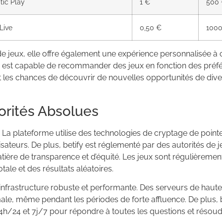
tic Play
1 €
500
Live
0,50 €
1000
de jeux, elle offre également une expérience personnalisée à
me est capable de recommander des jeux en fonction des préf
t les chances de découvrir de nouvelles opportunités de div
riorités Absolues
y. La plateforme utilise des technologies de cryptage de point
isateurs. De plus, betify est réglementé par des autorités de 
atière de transparence et d’équité. Les jeux sont régulièremen
ale et des résultats aléatoires.
 infrastructure robuste et performante. Des serveurs de haute
imale, même pendant les périodes de forte affluence. De plus, 
4h/24 et 7j/7 pour répondre à toutes les questions et résoud