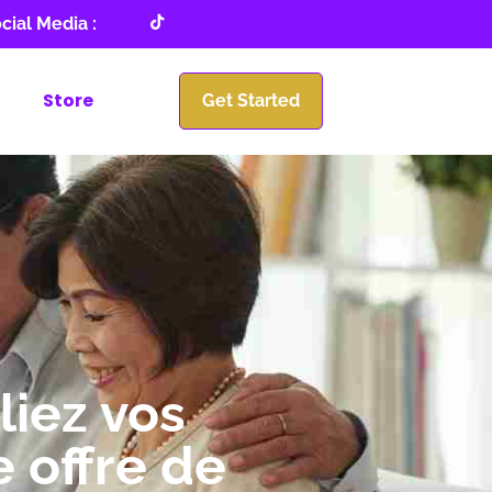
cial Media :
Store
Get Started
liez vos
e offre de