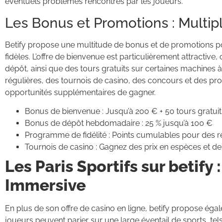
éventuels problèmes rencontrés par les joueurs.
Les Bonus et Promotions : Multip
Betify propose une multitude de bonus et de promotions p
fidèles. L’offre de bienvenue est particulièrement attractiv
dépôt, ainsi que des tours gratuits sur certaines machines à
régulières, des tournois de casino, des concours et des pr
opportunités supplémentaires de gagner.
Bonus de bienvenue : Jusqu’à 200 € + 50 tours gratuit
Bonus de dépôt hebdomadaire : 25 % jusqu’à 100 €
Programme de fidélité : Points cumulables pour des
Tournois de casino : Gagnez des prix en espèces et d
Les Paris Sportifs sur betif
Immersive
En plus de son offre de casino en ligne, betify propose ég
joueurs peuvent parier sur une large éventail de sports, tels 