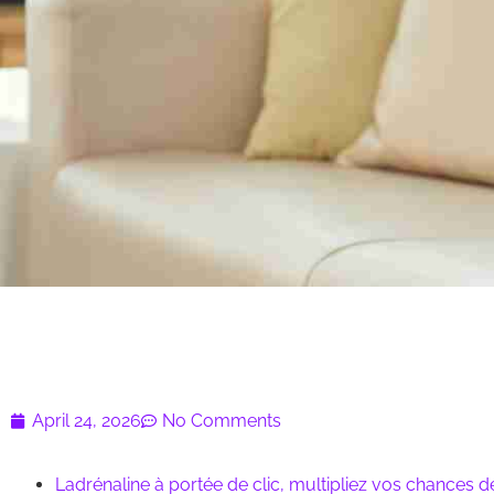
April 24, 2026
No Comments
Ladrénaline à portée de clic, multipliez vos chances de