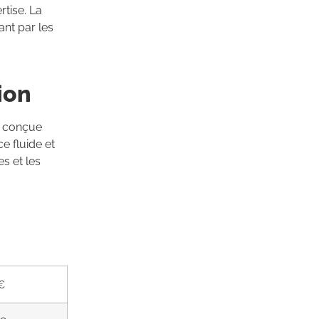
tise. La
ant par les
ion
nt conçue
e fluide et
s et les
€