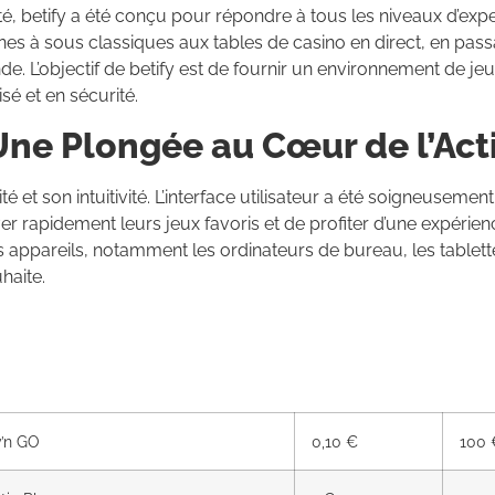
 betify a été conçu pour répondre à tous les niveaux d’exper
es à sous classiques aux tables de casino en direct, en pass
de. L’objectif de betify est de fournir un environnement de jeu
sé et en sécurité.
 Une Plongée au Cœur de l’Act
é et son intuitivité. L’interface utilisateur a été soigneuseme
er rapidement leurs jeux favoris et de profiter d’une expérienc
ts appareils, notamment les ordinateurs de bureau, les tablette
haite.
y’n GO
0,10 €
100 